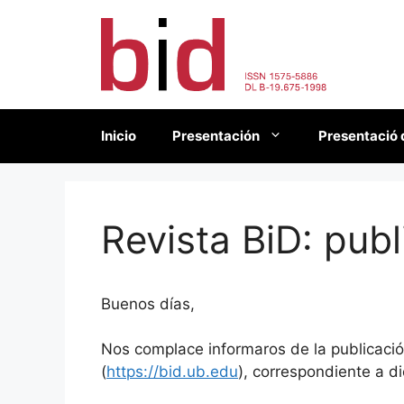
Saltar
al
contenido
Inicio
Presentación
Presentació 
Revista BiD: pub
Buenos días,
Nos complace informaros de la publicación
(
https://bid.ub.edu
), correspondiente a d