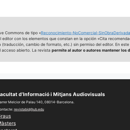
ive Commons de tipo «
Reconocimiento-NoComercial-SinObraDerivad
 el editor con los elementos que constan en la opción «Cita recomenda
traducción, cambio de formato, etc.) sin permiso del editor. En este
 acceso abierto. La revista
permite al autor o autores mantener los 
acultat d’Informació i Mitjans Audiovisuals
arrer Melcior de Palau 140, 08014-Barcelona.
ontacte:
revistabid@ub.edu
raus
àsters