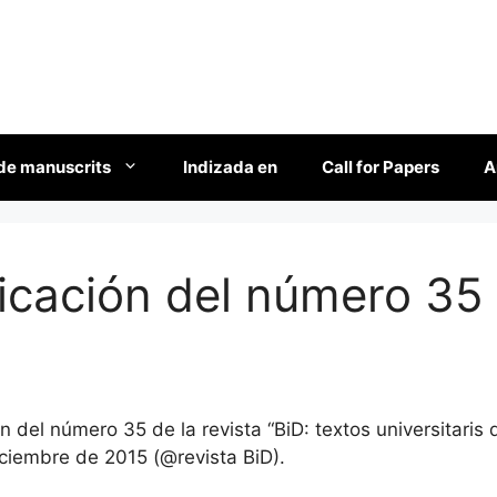
de manuscrits
Indizada en
Call for Papers
A
licación del número 35
 del número 35 de la revista “BiD: textos universitaris
iciembre de 2015 (@revista BiD).