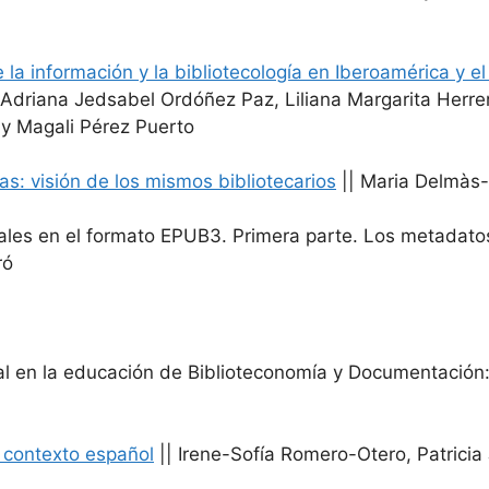
 la información y la bibliotecología en Iberoamérica y e
, Adriana Jedsabel Ordóñez Paz, Liliana Margarita Herr
y Magali Pérez Puerto
cas: visión de los mismos bibliotecarios
|| Maria Delmàs-
tales en el formato EPUB3. Primera parte. Los metadatos
ró
al en la educación de Biblioteconomía y Documentación
el contexto español
|| Irene-Sofía Romero-Otero, Patricia