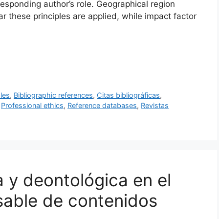
responding author’s role. Geographical region
ar these principles are applied, while impact factor
les
,
Bibliographic references
,
Citas bibliográficas
,
,
Professional ethics
,
Reference databases
,
Revistas
a y deontológica en el
nsable de contenidos