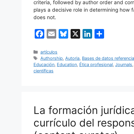
criteria, followed by author order and cor
plays a decisive role in determining how f
does not.
F
E
Bl
X
Li
C
a
m
u
n
o
c
ai
e
k
m
Categorías
artículos
Etiquetas
Authorship
,
Autoria
,
Bases de datos referencia
e
l
s
e
p
Educación
,
Education
,
Ética profesional
,
Journals
b
k
dI
ar
científicas
o
y
n
tir
o
k
La formación jurídic
currículo del respo