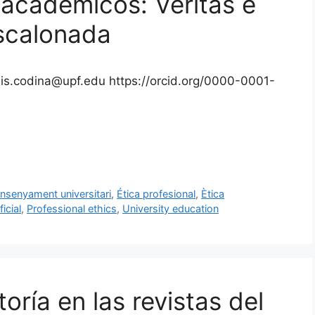
s académicos: Veritas e
escalonada
uis.codina@upf.edu https://orcid.org/0000-0001-
nsenyament universitari
,
Ética profesional
,
Ètica
ficial
,
Professional ethics
,
University education
oría en las revistas del