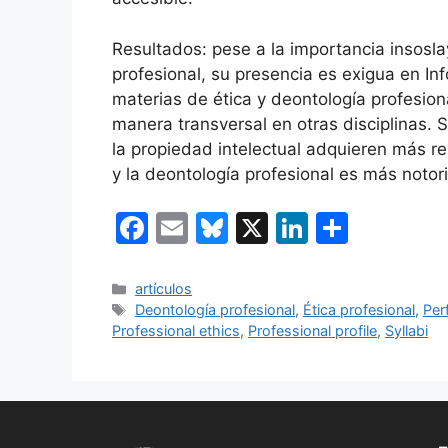
Resultados: pese a la importancia insosla
profesional, su presencia es exigua en I
materias de ética y deontología profesion
manera transversal en otras disciplinas. 
la propiedad intelectual adquieren más re
y la deontología profesional es más notori
F
E
Bl
X
Li
C
a
m
u
n
o
c
ai
e
k
m
Categorías
artículos
Etiquetas
Deontología profesional
,
Ética profesional
,
Perf
e
l
s
e
p
Professional ethics
,
Professional profile
,
Syllabi
b
k
dI
ar
o
y
n
tir
o