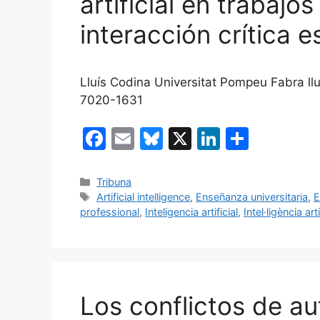
artificial en trabajo
interacción crítica 
Lluís Codina Universitat Pompeu Fabra ll
7020-1631
F
E
Bl
X
Li
C
a
m
u
n
o
c
ai
e
k
m
Categorías
Tribuna
Etiquetas
Artificial intelligence
,
Enseñanza universitaria
,
E
e
l
s
e
p
professional
,
Inteligencia artificial
,
Intel·ligència arti
b
k
dI
ar
o
y
n
tir
o
k
Los conflictos de aut