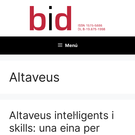
Vés
al
contingut
Menú
Altaveus
Altaveus intel·ligents i
skills: una eina per