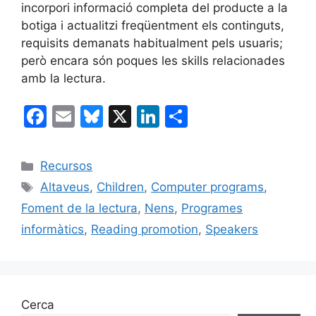
incorpori informació completa del producte a la
botiga i actualitzi freqüentment els continguts,
requisits demanats habitualment pels usuaris;
però encara són poques les skills relacionades
amb la lectura.
F
E
Bl
X
Li
C
a
m
u
n
o
c
ai
e
k
m
Categories
Recursos
e
l
s
e
p
Etiquetes
Altaveus
,
Children
,
Computer programs
,
b
k
dI
ar
Foment de la lectura
,
Nens
,
Programes
o
y
n
te
informàtics
,
Reading promotion
,
Speakers
o
ix
k
Cerca