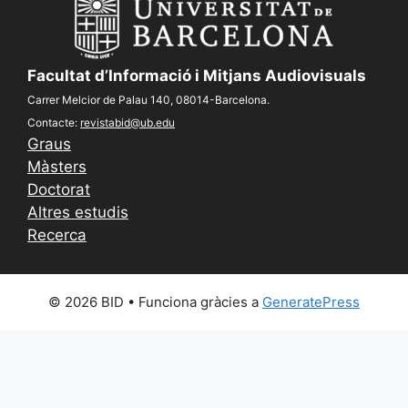
Facultat d’Informació i Mitjans Audiovisuals
Carrer Melcior de Palau 140, 08014-Barcelona.
Contacte:
revistabid@ub.edu
Graus
Màsters
Doctorat
Altres estudis
Recerca
© 2026 BID
• Funciona gràcies a
GeneratePress