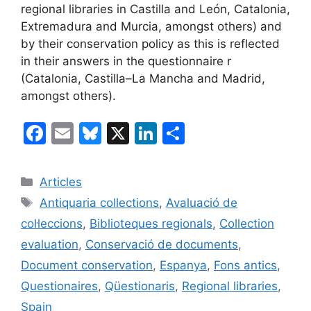
regional libraries in Castilla and León, Catalonia,
Extremadura and Murcia, amongst others) and
by their conservation policy as this is reflected
in their answers in the questionnaire r
(Catalonia, Castilla–La Mancha and Madrid,
amongst others).
F
E
Bl
X
Li
C
a
m
u
n
o
c
ai
e
k
m
Categories
Articles
e
l
s
e
p
Etiquetes
Antiquaria collections
,
Avaluació de
b
k
dI
ar
col·leccions
,
Biblioteques regionals
,
Collection
o
y
n
te
evaluation
,
Conservació de documents
,
o
ix
Document conservation
,
Espanya
,
Fons antics
,
k
Questionaires
,
Qüestionaris
,
Regional libraries
,
Spain