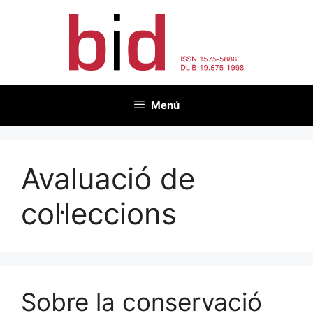
Vés
al
contingut
Menú
Avaluació de
col·leccions
Sobre la conservació