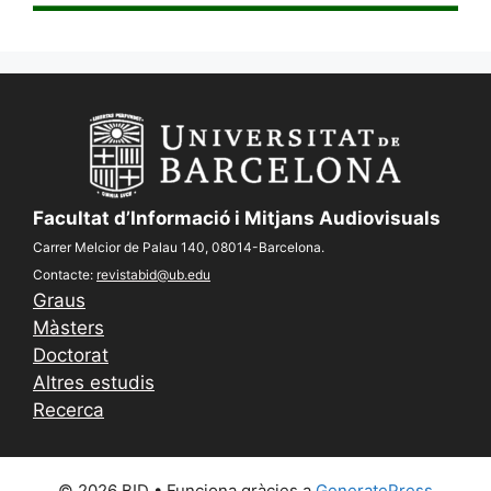
Facultat d’Informació i Mitjans Audiovisuals
Carrer Melcior de Palau 140, 08014-Barcelona.
Contacte:
revistabid@ub.edu
Graus
Màsters
Doctorat
Altres estudis
Recerca
© 2026 BID
• Funciona gràcies a
GeneratePress