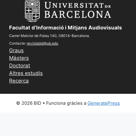
Facultat d’Informació i Mitjans Audiovisuals
Carrer Melcior de Palau 140, 08014-Barcelona.
Contacte:
revistabid@ub.edu
Graus
Màsters
Doctorat
Altres estudis
Recerca
© 2026 BID
• Funciona gràcies a
GeneratePress