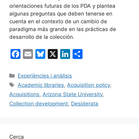
orientaciones futuras de los PDA y plantea
algunas preguntas que deben tenerse en
cuenta en el contexto de un cambio de
paradigma más grande en las prácticas de
desarrollo de la colección.
F
E
Bl
X
Li
C
a
m
u
n
o
c
ai
e
k
m
Categories
Experiències i anàlisis
e
l
s
e
p
Etiquetes
Academic libraries
,
Acquisition policy
,
b
k
dI
ar
Acquisitions
,
Arizona State University
,
o
y
n
te
Collection development
,
Desiderata
o
ix
k
Cerca