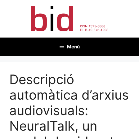
Vés
al
contingut
Menú
Descripció
automàtica d’arxius
audiovisuals:
NeuralTalk, un