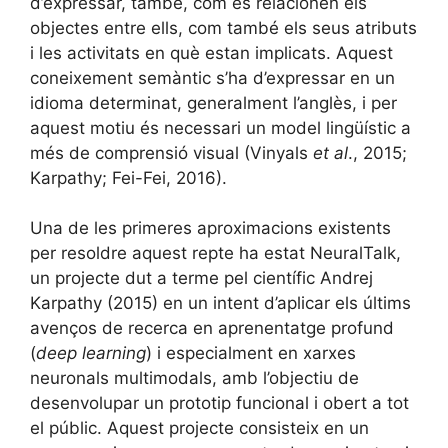
d’expressar, també, com es relacionen els
objectes entre ells, com també els seus atributs
i les activitats en què estan implicats. Aquest
coneixement semàntic s’ha d’expressar en un
idioma determinat, generalment l’anglès, i per
aquest motiu és necessari un model lingüístic a
més de comprensió visual (Vinyals
et al
., 2015;
Karpathy; Fei-Fei, 2016).
Una de les primeres aproximacions existents
per resoldre aquest repte ha estat NeuralTalk,
un projecte dut a terme pel científic Andrej
Karpathy (2015) en un intent d’aplicar els últims
avenços de recerca en aprenentatge profund
(
deep learning
) i especialment en xarxes
neuronals multimodals, amb l’objectiu de
desenvolupar un prototip funcional i obert a tot
el públic. Aquest projecte consisteix en un