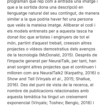
programari que rep com a entrada una imatge i
que a la sortida dona una descripció en
llenguatge natural del seu contingut, de manera
similar a la que podria haver fet una persona
que veiés la mateixa imatge. Alliberar el codi i
els models entrenats per a aquesta tasca ha
donat lloc que artistes i enginyers de tot el
món, partint d’aquest treball, creessin altres
projectes o vídeos demostratius dels avenços
de la tecnologia (McDonald, 2015). Després de
l’impacte generat per NeuralTalk, per tant, han
anat sorgint altres projectes que el continuen i
milloren com ara NeuralTalk2 (Karpathy, 2016) o
Show and Tell (Vinyals
et al
., 2015; Shallue,
2016). Des del punt de vista de la recerca, el
nombre de publicacions relacionades amb
aquesta temàtica ha tingut un creixement
exponencial (Vinyals; Toshev; Bengio, 2016) i