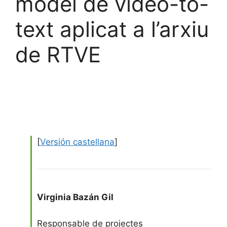
model de video-to-
text aplicat a l’arxiu
de RTVE
[
Versión castellana
]
Virginia Bazán Gil
Responsable de projectes