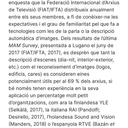
enquesta que la Federació Internacional d’Arxius
de Televisió (FIAT/IFTA) distribueix anualment
entre els seus membres, a fi de conèixer-ne les
expectatives i el grau de familiaritat pel que fa a
tecnologies com les de la parla o la descripció
automàtica d’imatges. Dels resultats de l’última
MAM Survey
, presentada a Lugano el juny de
2017 (FIAT/IFTA, 2017), es desprèn que tant la
descripció d’escenes (dia-nit, interior-exterior,
etc.) com el reconeixement d’imatges (logos,
edificis, cares) es consideren eines
potencialment útils per al 69 % dels arxius, si
bé només tenen experiència en la seva
aplicació un percentatge molt petit
d’organitzacions, com ara la finlandesa YLE
(Selkälä, 2017), la italiana RAI (Pandolfi;
Desirello, 2017), l’holandesa Sound and Vision
(Manders, 2018) o l’espanyola RTVE (Bazán
et