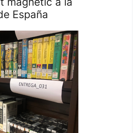
t magnètic a la
 de España