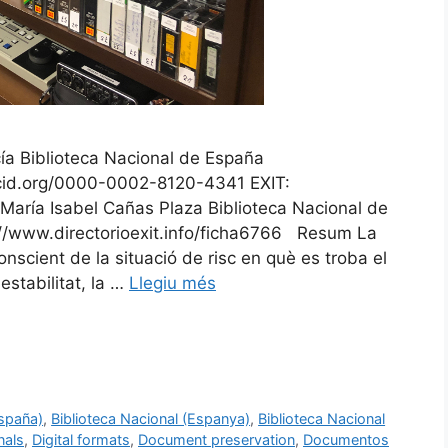
cía Biblioteca Nacional de España
rcid.org/0000-0002-8120-4341 EXIT:
 María Isabel Cañas Plaza Biblioteca Nacional de
//www.directorioexit.info/ficha6766 Resum La
nscient de la situació de risc en què es troba el
estabilitat, la …
Llegiu més
España)
,
Biblioteca Nacional (Espanya)
,
Biblioteca Nacional
nals
,
Digital formats
,
Document preservation
,
Documentos