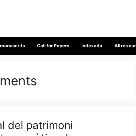
 manuscrits
Call for Papers
Indexada
Altres n
uments
l del patrimoni