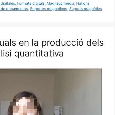
digitales
,
Formats digitals
,
Magnetic media
,
National
n de documentos
,
Soportes magnéticos
,
Suports magnètics
uals en la producció dels
isi quantitativa