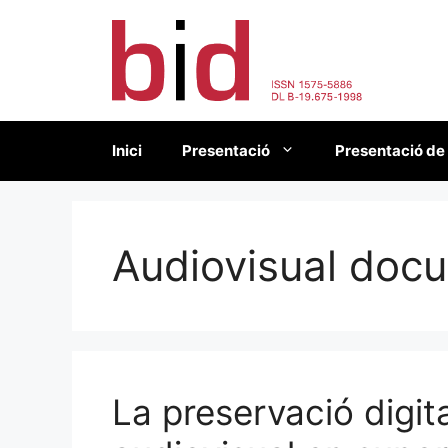
Vés
al
contingut
Inici
Presentació
Presentació de
Audiovisual doc
La preservació digita