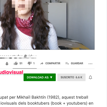
pat per Mikhaïl Bakhtín (1982), aquest treball
diovisuals dels booktubers (book + youtubers) en