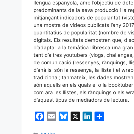
llengua espanyola, amb l’objectiu de dete
predominants de la seva producció i la r
mitjançant indicadors de popularitat (viste
una mostra de vídeos publicats l’any 2017
quantitatius de popularitat (nombre de vi
digitals. Els resultats demostren que, di
d’adaptar a la temàtica llibresca una gra
tant d’altres youtubers (vlogs, challenges
de comunicació (ressenyes, rànquings, llis
d’anàlisi són la ressenya, la llista i el 
tradicional; tanmateix, les dades mostre
són aquells en els quals el o la booktuber
com ara les llistes, els rànquings o els wr
d’aquest tipus de mediadors de lectura.
F
E
Bl
X
Li
C
a
m
u
n
o
Categories