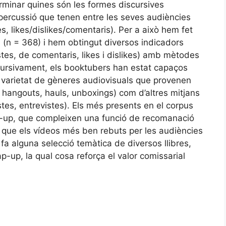
rminar quines són les formes discursives
epercussió que tenen entre les seves audiències
s, likes/dislikes/comentaris). Per a això hem fet
 (n = 368) i hem obtingut diversos indicadors
stes, de comentaris, likes i dislikes) amb mètodes
scursivament, els booktubers han estat capaços
n varietat de gèneres audiovisuals que provenen
, hangouts, hauls, unboxings) com d’altres mitjans
tes, entrevistes). Els més presents en el corpus
wrap-up, que compleixen una funció de recomanació
n que els vídeos més ben rebuts per les audiències
 fa alguna selecció temàtica de diversos llibres,
ap-up, la qual cosa reforça el valor comissarial