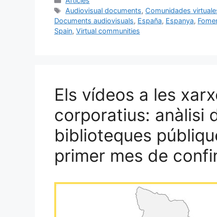
c
ai
e
k
m
Articles
Etiquetes
Audiovisual documents
,
Comunidades virtuale
e
l
s
e
p
Documents audiovisuals
,
España
,
Espanya
,
Fomen
b
k
dI
ar
Spain
,
Virtual communities
o
y
n
te
o
ix
k
Els vídeos a les xarx
corporatius: anàlisi d
biblioteques públiqu
primer mes de conf