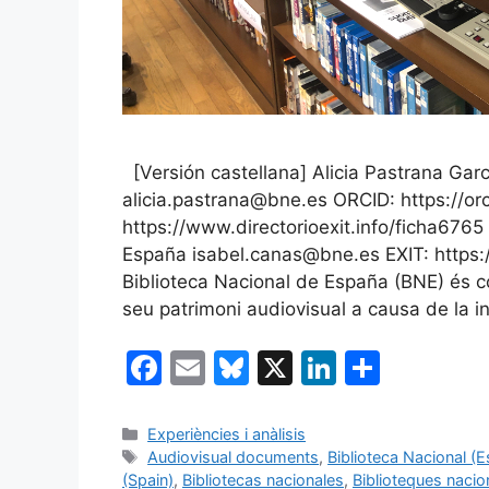
[Versión castellana] Alicia Pastrana Gar
alicia.pastrana@bne.es ORCID: https://o
https://www.directorioexit.info/ficha6765
España isabel.canas@bne.es EXIT: https:
Biblioteca Nacional de España (BNE) és co
seu patrimoni audiovisual a causa de la in
F
E
Bl
X
Li
C
a
m
u
n
o
c
ai
e
k
m
Categories
Experiències i anàlisis
Etiquetes
Audiovisual documents
,
Biblioteca Nacional (
e
l
s
e
p
(Spain)
,
Bibliotecas nacionales
,
Biblioteques nacio