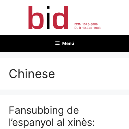
Vés
al
contingut
Menú
Chinese
Fansubbing de
l’espanyol al xinès: