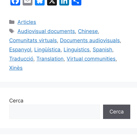
F
E
Bl
X
Li
C
a
m
u
n
o
c
ai
e
k
m
Categories
Articles
e
l
s
e
p
Etiquetes
Audiovisual documents
,
Chinese
,
b
k
dI
ar
Comunitats virtuals
,
Documents audiovisuals
,
o
y
n
te
Espanyol
,
Lingüística
,
Linguistics
,
Spanish
,
o
ix
Traducció
,
Translation
,
Virtual communities
,
k
Xinès
Cerca
Cerca