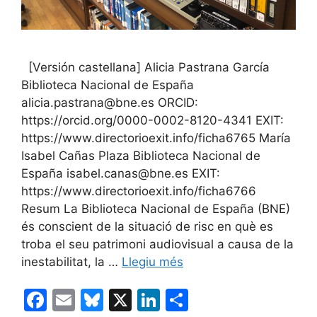
[Versión castellana] Alicia Pastrana García
Biblioteca Nacional de España
alicia.pastrana@bne.es ORCID:
https://orcid.org/0000-0002-8120-4341 EXIT:
https://www.directorioexit.info/ficha6765 María
Isabel Cañas Plaza Biblioteca Nacional de
España isabel.canas@bne.es EXIT:
https://www.directorioexit.info/ficha6766
Resum La Biblioteca Nacional de España (BNE)
és conscient de la situació de risc en què es
troba el seu patrimoni audiovisual a causa de la
inestabilitat, la …
Llegiu més
F
E
Bl
X
Li
C