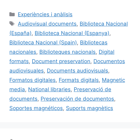
a
m
u
n
o
c
ai
e
k
m
Categories
Experiències i anàlisis
e
l
s
e
p
Etiquetes
Audiovisual documents
,
Biblioteca Nacional
b
k
dI
ar
(España)
,
Biblioteca Nacional (Espanya)
,
o
y
n
te
Biblioteca Nacional (Spain)
,
Bibliotecas
o
ix
nacionales
,
Biblioteques nacionals
,
Digital
k
formats
,
Document preservation
,
Documentos
audiovisuales
,
Documents audiovisuals
,
Formatos digitales
,
Formats digitals
,
Magnetic
media
,
National libraries
,
Preservació de
documents
,
Preservación de documentos
,
Soportes magnéticos
,
Suports magnètics