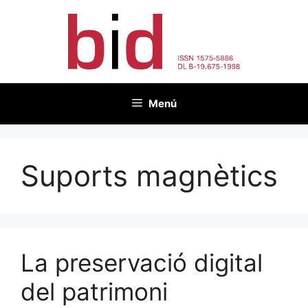
Vés
al
contingut
Menú
Suports magnètics
La preservació digital
del patrimoni