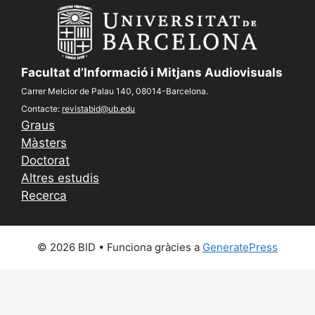
Facultat d’Informació i Mitjans Audiovisuals
Carrer Melcior de Palau 140, 08014-Barcelona.
Contacte:
revistabid@ub.edu
Graus
Màsters
Doctorat
Altres estudis
Recerca
© 2026 BID
• Funciona gràcies a
GeneratePress