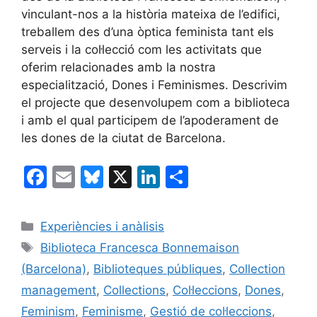
vinculant-nos a la història mateixa de l’edifici,
treballem des d’una òptica feminista tant els
serveis i la col·lecció com les activitats que
oferim relacionades amb la nostra
especialització, Dones i Feminismes. Descrivim
el projecte que desenvolupem com a biblioteca
i amb el qual participem de l’apoderament de
les dones de la ciutat de Barcelona.
F
E
Bl
X
Li
C
a
m
u
n
o
c
ai
e
k
m
Categories
Experiències i anàlisis
e
l
s
e
p
Etiquetes
Biblioteca Francesca Bonnemaison
b
k
dI
ar
(Barcelona)
,
Biblioteques públiques
,
Collection
o
y
n
te
management
,
Collections
,
Col·leccions
,
Dones
,
o
ix
Feminism
,
Feminisme
,
Gestió de col·leccions
,