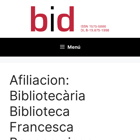
Vés
al
contingut
Menú
Afiliacion:
Bibliotecària
Biblioteca
Francesca