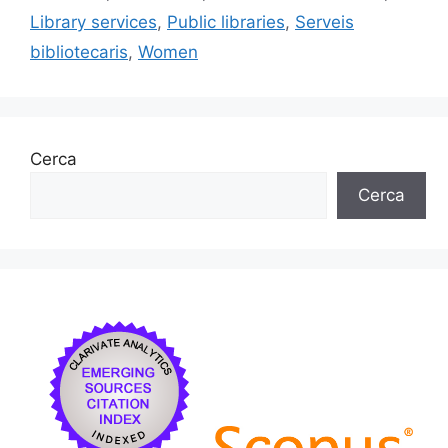
k
Library services
,
Public libraries
,
Serveis
bibliotecaris
,
Women
Cerca
Cerca