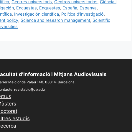
ífica
,
Centres universitaris
,
Centros universitarios
,
Ciència i
tigación
,
Encuestas
,
Enquestes
,
España
,
Espanya
,
ntífica
,
Investigación científica
,
Política d'investigació
,
nt policy
,
Science and research management
,
Scientific
iversities
acultat d’Informació i Mitjans Audiovisuals
arrer Melcior de Palau 140, 08014-Barcelona.
ontacte:
revistabid@ub.edu
raus
àsters
octorat
ltres estudis
ecerca