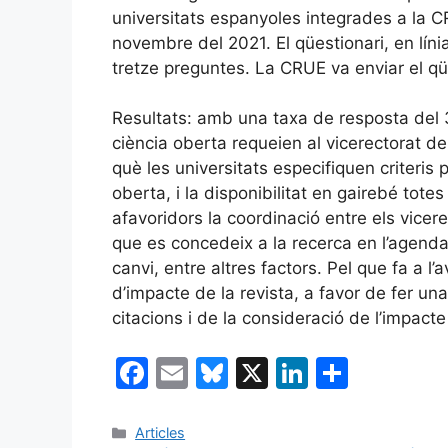
universitats espanyoles integrades a la C
novembre del 2021. El qüestionari, en líni
tretze preguntes. La CRUE va enviar el qü
Resultats: amb una taxa de resposta del 
ciència oberta requeien al vicerectorat d
què les universitats especifiquen criteris
oberta, i la disponibilitat en gairebé totes
afavoridors la coordinació entre els vicere
que es concedeix a la recerca en l’agenda 
canvi, entre altres factors. Pel que fa a l’
d’impacte de la revista, a favor de fer una 
citacions i de la consideració de l’impacte
F
E
Bl
X
Li
C
a
m
u
n
o
c
ai
e
k
m
Categories
Articles