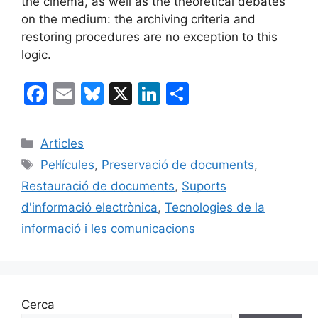
the cinema, as well as the theoretical debates
on the medium: the archiving criteria and
restoring procedures are no exception to this
logic.
F
E
Bl
X
Li
C
a
m
u
n
o
c
ai
e
k
m
Categories
Articles
e
l
s
e
p
Etiquetes
Pel·lícules
,
Preservació de documents
,
b
k
dI
ar
Restauració de documents
,
Suports
o
y
n
te
d'informació electrònica
,
Tecnologies de la
o
ix
informació i les comunicacions
k
Cerca