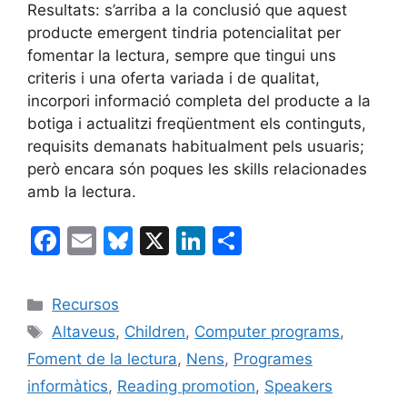
Resultats: s’arriba a la conclusió que aquest
producte emergent tindria potencialitat per
fomentar la lectura, sempre que tingui uns
criteris i una oferta variada i de qualitat,
incorpori informació completa del producte a la
botiga i actualitzi freqüentment els continguts,
requisits demanats habitualment pels usuaris;
però encara són poques les skills relacionades
amb la lectura.
F
E
Bl
X
Li
C
a
m
u
n
o
c
ai
e
k
m
Categories
Recursos
e
l
s
e
p
Etiquetes
Altaveus
,
Children
,
Computer programs
,
b
k
dI
ar
Foment de la lectura
,
Nens
,
Programes
o
y
n
te
informàtics
,
Reading promotion
,
Speakers