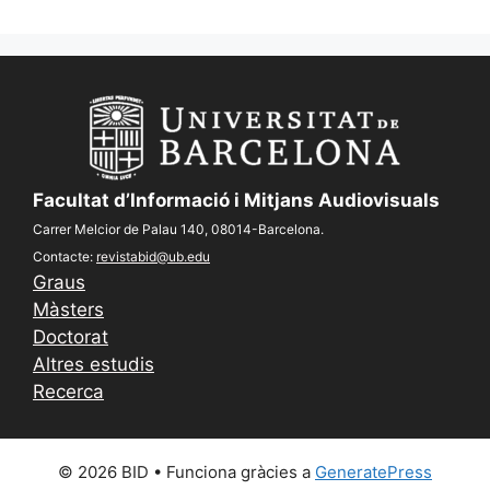
Facultat d’Informació i Mitjans Audiovisuals
Carrer Melcior de Palau 140, 08014-Barcelona.
Contacte:
revistabid@ub.edu
Graus
Màsters
Doctorat
Altres estudis
Recerca
© 2026 BID
• Funciona gràcies a
GeneratePress