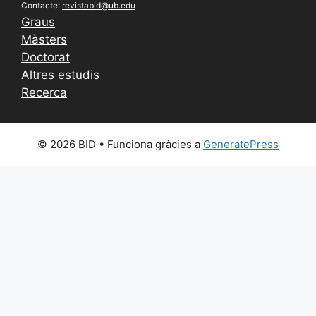
Contacte:
revistabid@ub.edu
Graus
Màsters
Doctorat
Altres estudis
Recerca
© 2026 BID
• Funciona gràcies a
GeneratePress