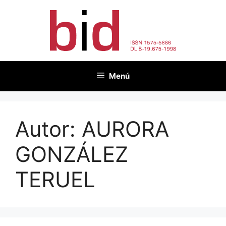
Vés
al
contingut
Menú
Autor:
AURORA
GONZÁLEZ
TERUEL