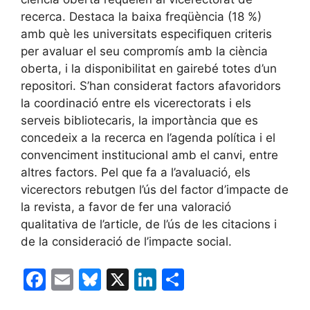
recerca. Destaca la baixa freqüència (18 %)
amb què les universitats especifiquen criteris
per avaluar el seu compromís amb la ciència
oberta, i la disponibilitat en gairebé totes d’un
repositori. S’han considerat factors afavoridors
la coordinació entre els vicerectorats i els
serveis bibliotecaris, la importància que es
concedeix a la recerca en l’agenda política i el
convenciment institucional amb el canvi, entre
altres factors. Pel que fa a l’avaluació, els
vicerectors rebutgen l’ús del factor d’impacte de
la revista, a favor de fer una valoració
qualitativa de l’article, de l’ús de les citacions i
de la consideració de l’impacte social.
F
E
Bl
X
Li
C
a
m
u
n
o