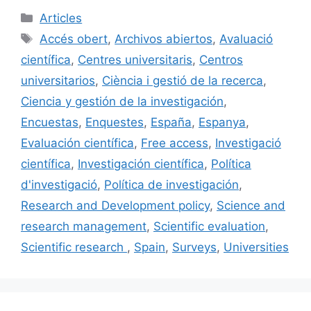
c
ai
e
k
m
Categories
Articles
e
l
s
e
p
Etiquetes
Accés obert
,
Archivos abiertos
,
Avaluació
b
k
dI
ar
científica
,
Centres universitaris
,
Centros
o
y
n
te
universitarios
,
Ciència i gestió de la recerca
,
o
ix
Ciencia y gestión de la investigación
,
k
Encuestas
,
Enquestes
,
España
,
Espanya
,
Evaluación científica
,
Free access
,
Investigació
científica
,
Investigación científica
,
Política
d'investigació
,
Política de investigación
,
Research and Development policy
,
Science and
research management
,
Scientific evaluation
,
Scientific research
,
Spain
,
Surveys
,
Universities