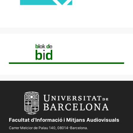
Facultat d’Informació i Mitjans Audiovisuals
Carrer Melcior de Palau 140, 08014-Barcelona.