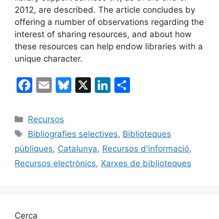
2012, are described. The article concludes by
offering a number of observations regarding the
interest of sharing resources, and about how
these resources can help endow libraries with a
unique character.
F
E
Bl
X
Li
C
a
m
u
n
o
c
ai
e
k
m
Categories
Recursos
e
l
s
e
p
Etiquetes
Bibliografies selectives
,
Biblioteques
b
k
dI
ar
públiques
,
Catalunya
,
Recursos d'informació
,
o
y
n
te
Recursos electrònics
,
Xarxes de biblioteques
o
ix
k
Cerca