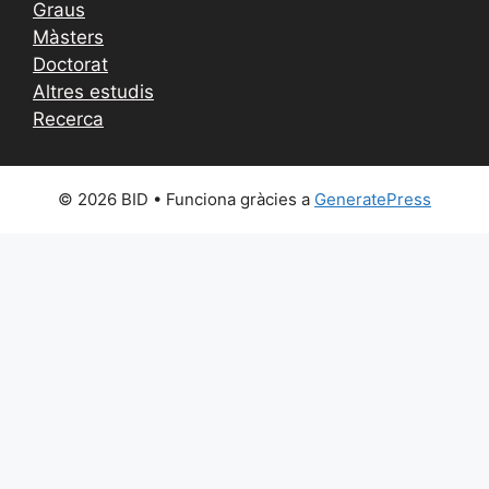
Graus
Màsters
Doctorat
Altres estudis
Recerca
© 2026 BID
• Funciona gràcies a
GeneratePress