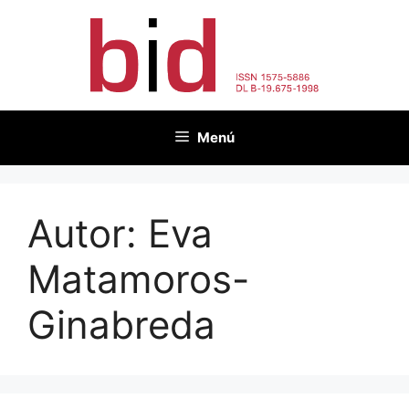
Vés
al
contingut
Menú
Autor:
Eva
Matamoros-
Ginabreda