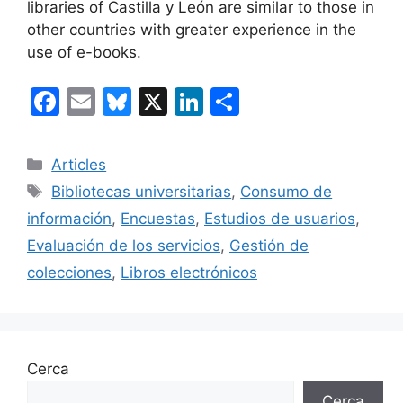
libraries of Castilla y León are similar to those in
other countries with greater experience in the
use of e-books.
F
E
Bl
X
Li
C
a
m
u
n
o
c
ai
e
k
m
Categories
Articles
e
l
s
e
p
Etiquetes
Bibliotecas universitarias
,
Consumo de
b
k
dI
ar
información
,
Encuestas
,
Estudios de usuarios
,
o
y
n
te
Evaluación de los servicios
,
Gestión de
o
ix
colecciones
,
Libros electrónicos
k
Cerca
Cerca