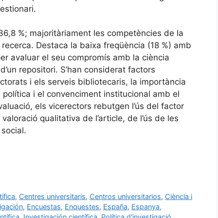
estionari.
36,8 %; majoritàriament les competències de la
e recerca. Destaca la baixa freqüència (18 %) amb
 per avaluar el seu compromís amb la ciència
 d’un repositori. S’han considerat factors
ctorats i els serveis bibliotecaris, la importància
política i el convenciment institucional amb el
avaluació, els vicerectors rebutgen l’ús del factor
valoració qualitativa de l’article, de l’ús de les
 social.
ífica
,
Centres universitaris
,
Centros universitarios
,
Ciència i
tigación
,
Encuestas
,
Enquestes
,
España
,
Espanya
,
ntífica
,
Investigación científica
,
Política d'investigació
,