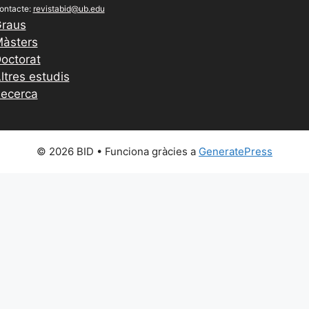
ontacte:
revistabid@ub.edu
raus
àsters
octorat
ltres estudis
ecerca
© 2026 BID
• Funciona gràcies a
GeneratePress