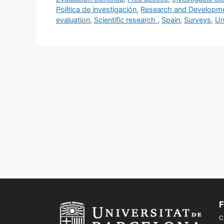
b
k
dI
ar
Política de investigación
,
Research and Developme
o
y
n
te
evaluation
,
Scientific research
,
Spain
,
Surveys
,
Un
o
ix
k
F
C