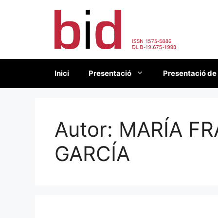
Vés
al
contingut
Inici
Presentació
Presentació de
Autor:
MARÍA FR
GARCÍA