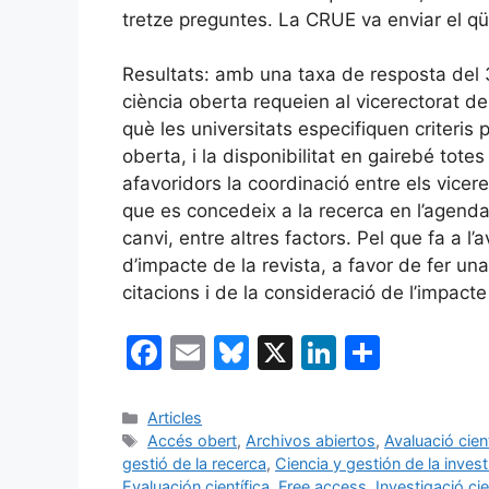
tretze preguntes. La CRUE va enviar el qü
Resultats: amb una taxa de resposta del 
ciència oberta requeien al vicerectorat d
què les universitats especifiquen criteris
oberta, i la disponibilitat en gairebé totes
afavoridors la coordinació entre els vicere
que es concedeix a la recerca en l’agenda 
canvi, entre altres factors. Pel que fa a l’
d’impacte de la revista, a favor de fer una 
citacions i de la consideració de l’impacte
F
E
Bl
X
Li
C
a
m
u
n
o
c
ai
e
k
m
Categories
Articles
Etiquetes
Accés obert
,
Archivos abiertos
,
Avaluació cient
e
l
s
e
p
gestió de la recerca
,
Ciencia y gestión de la inves
Evaluación científica
,
Free access
,
Investigació cie