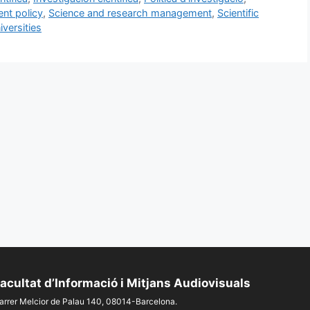
nt policy
,
Science and research management
,
Scientific
iversities
acultat d’Informació i Mitjans Audiovisuals
arrer Melcior de Palau 140, 08014-Barcelona.