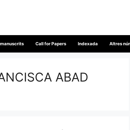
 manuscrits
Call for Papers
Indexada
Altres n
ANCISCA ABAD