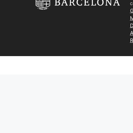
C
G
M
D
A
R