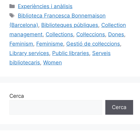
c
ai
e
k
m
Categories
Experiències i anàlisis
e
l
s
e
p
Etiquetes
Biblioteca Francesca Bonnemaison
b
k
dI
ar
(Barcelona)
,
Biblioteques públiques
,
Collection
o
y
n
te
management
,
Collections
,
Col·leccions
,
Dones
,
o
ix
Feminism
,
Feminisme
,
Gestió de col·leccions
,
k
Library services
,
Public libraries
,
Serveis
bibliotecaris
,
Women
Cerca
Cerca