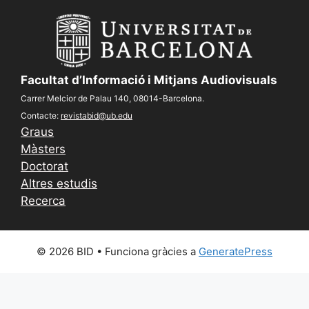
Facultat d’Informació i Mitjans Audiovisuals
Carrer Melcior de Palau 140, 08014-Barcelona.
Contacte:
revistabid@ub.edu
Graus
Màsters
Doctorat
Altres estudis
Recerca
© 2026 BID
• Funciona gràcies a
GeneratePress