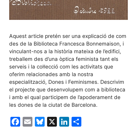
Aquest article pretén ser una explicació de com
des de la Biblioteca Francesca Bonnemaison, i
vinculant-nos a la història mateixa de l’edifici,
treballem des d’una òptica feminista tant els
serveis i la col·lecció com les activitats que
oferim relacionades amb la nostra
especialització, Dones i Feminismes. Descrivim
el projecte que desenvolupem com a biblioteca
i amb el qual participem de l’apoderament de
les dones de la ciutat de Barcelona.
F
E
Bl
X
Li
C
a
m
u
n
o