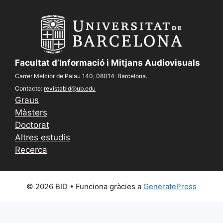
Facultat d’Informació i Mitjans Audiovisuals
Carrer Melcior de Palau 140, 08014-Barcelona.
Contacte:
revistabid@ub.edu
Graus
Màsters
Doctorat
Altres estudis
Recerca
© 2026 BID
• Funciona gràcies a
GeneratePress