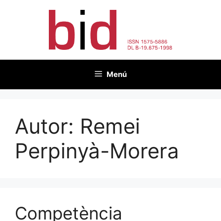
Vés
al
contingut
Menú
Autor:
Remei
Perpinyà-Morera
Competència