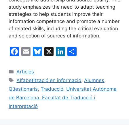
study emphasizes the need to adapt teaching
strategies to help students improve their
information competence and promote a number
of related skills, including the critical evaluation
and selection of sources of information.
F
E
Bl
X
Li
C
a
m
u
n
o
c
ai
e
k
m
Categories
Articles
e
l
s
e
p
Etiquetes
Alfabetització en informació
,
Alumnes
,
b
k
dI
ar
Qüestionaris
,
Traducció
,
Universitat Autònoma
o
y
n
te
de Barcelona. Facultat de Traducció i
o
ix
Interpretació
k