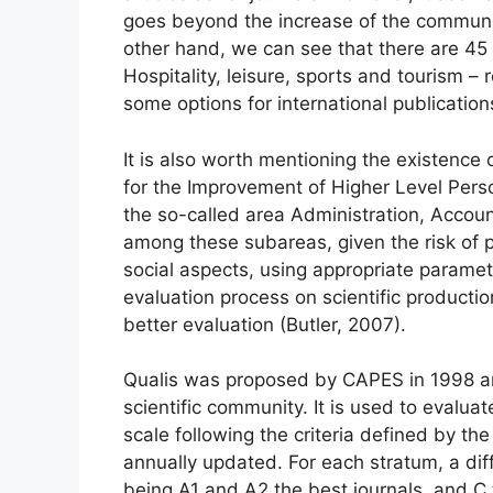
goes beyond the increase of the community
other hand, we can see that there are 45 
Hospitality, leisure, sports and tourism –
some options for international publication
It is also worth mentioning the existence
for the Improvement of Higher Level Perso
the so-called area ​​Administration, Acco
among these subareas, given the risk of pri
social aspects, using appropriate paramete
evaluation process on scientific producti
better evaluation (Butler, 2007).
Qualis was proposed by CAPES in 1998 and
scientific community. It is used to evalua
scale following the criteria defined by t
annually updated. For each stratum, a diff
being A1 and A2 the best journals, and C 