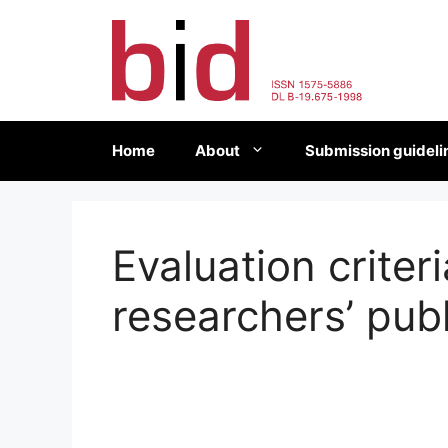
Skip
to
content
Home
About
Submission guideli
Evaluation criter
researchers’ publ