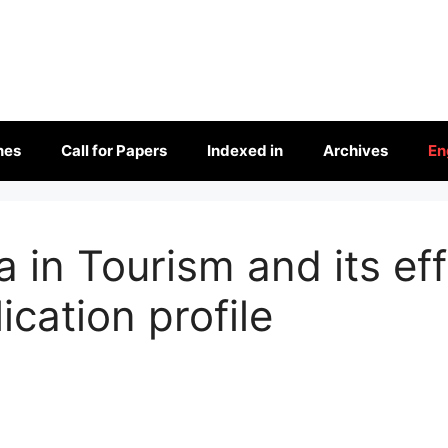
nes
Call for Papers
Indexed in
Archives
En
ia in Tourism and its ef
ication profile