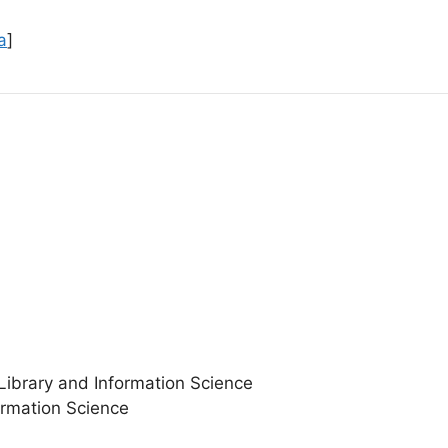
a
]
 Library and Information Science
ormation Science