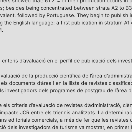
hers showed that: 61.2 % of their production occurs in pe
als; besides being concentrated between strata A2 to B3
evalent, followed by Portuguese. They begin to publish 
the English language; a first publication in stratum A1 o
4.
s criteris d’avaluació en el perfil de publicació dels inve
’avaluació de la producció científica de l’àrea d’administ
ls documents d’àrea i en la llista de revistes classificad
els investigadors dels programes de postgrau de l’àrea d
e els criteris d’avaluació de revistes d’administració, ci
mpacte JCR entre els triennis analitzats. La determinac
ns editorials comercials, a més de fer que les revistes 
ació dels investigadors de turisme va mostrar, en primer 