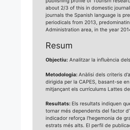
publishing profile of Tourism researc
about 2/3 of this in domestic journ
journals the Spanish language is pr
periodicals from 2013, predominating 
Administration area, in the year 201
Resum
Objectiu:
Analitzar la influència del
Metodologia:
Anàlisi dels criteris d
dirigida per la CAPES, basant-se en e
mitjançant els currículums Lattes d
Resultats:
Els resultats indiquen qu
tornar més dependents del factor d’i
indicador reforça l’hegemonia de gra
estrats més alts. El perfil de public