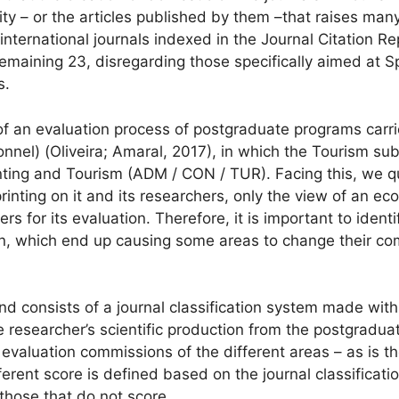
 – or the articles published by them –that raises many 
international journals indexed in the Journal Citation R
 remaining 23, disregarding those specifically aimed at S
s.
 of an evaluation process of postgraduate programs carr
nnel) (Oliveira; Amaral, 2017), in which the Tourism sub
unting and Tourism (ADM / CON / TUR). Facing this, we q
nting on it and its researchers, only the view of an econ
rs for its evaluation. Therefore, it is important to iden
on, which end up causing some areas to change their com
 consists of a journal classification system made with 
te researcher’s scientific production from the postgradua
he evaluation commissions of the different areas – as is
erent score is defined based on the journal classificatio
those that do not score.