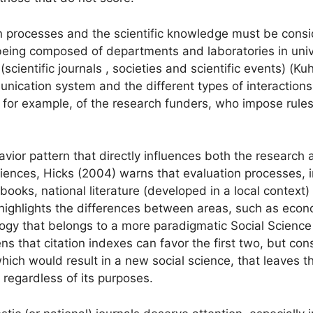
on processes and the scientific knowledge must be consi
being composed of departments and laboratories in unive
cientific journals , societies and scientific events) (Kuh
unication system and the different types of interactions
, for example, of the research funders, who impose rules
vior pattern that directly influences both the research 
ences, Hicks (2004) warns that evaluation processes, in
, books, national literature (developed in a local contex
o highlights the differences between areas, such as eco
ciology that belongs to a more paradigmatic Social Science 
ns that citation indexes can favor the first two, but c
hich would result in a new social science, that leaves th
, regardless of its purposes.