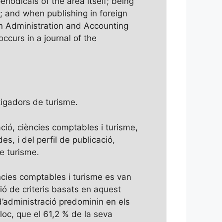
riodicals of the area itself; being
; and when publishing in foreign
in Administration and Accounting
ccurs in a journal of the
stigadors de turisme.
ració, ciències comptables i turisme,
es, i del perfil de publicació,
e turisme.
ències comptables i turisme es van
ió de criteris basats en aquest
d’administració predominin en els
lloc, que el 61,2 % de la seva