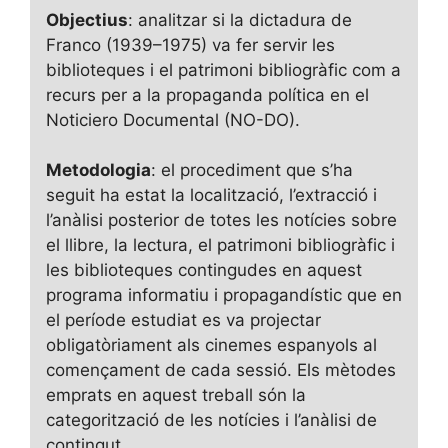
Objectius
: analitzar si la dictadura de
Franco (1939–1975) va fer servir les
biblioteques i el patrimoni bibliogràfic com a
recurs per a la propaganda política en el
Noticiero Documental (NO-DO).
Metodologia
: el procediment que s’ha
seguit ha estat la localització, l’extracció i
l’anàlisi posterior de totes les notícies sobre
el llibre, la lectura, el patrimoni bibliogràfic i
les biblioteques contingudes en aquest
programa informatiu i propagandístic que en
el període estudiat es va projectar
obligatòriament als cinemes espanyols al
començament de cada sessió. Els mètodes
emprats en aquest treball són la
categorització de les notícies i l’anàlisi de
contingut.