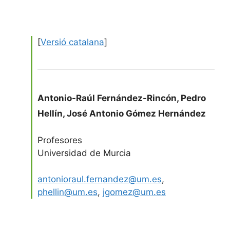
[
Versió catalana
]
Antonio-Raúl Fernández-Rincón
,
Pedro
Hellín
,
José Antonio Gómez Hernández
Profesores
Universidad de Murcia
antonioraul.fernandez@um.es
,
phellin@um.es
,
jgomez@um.es