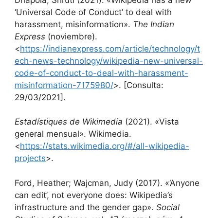
‘Universal Code of Conduct’ to deal with
harassment, misinformation».
The Indian
Express
(noviembre).
<
https://indianexpress.com/article/technology/t
ech-news-technology/wikipedia-new-universal-
code-of-conduct-to-deal-with-harassment-
misinformation-7175980/
>. [Consulta:
29/03/2021].
Estadístiques de Wikimedia
(2021). «Vista
general mensual». Wikimedia.
<
https://stats.wikimedia.org/#/all-wikipedia-
projects
>.
Ford, Heather; Wajcman, Judy (2017). «‘Anyone
can edit’, not everyone does: Wikipedia’s
infrastructure and the gender gap».
Social