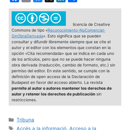
a
m
u
n
o
c
ai
e
k
m
e
l
s
e
p
licencia de Creative
Commons de tipo «
Reconocimiento-NoComercial-
b
k
dI
ar
SinObraDerivada
«. Esto significa que se pueden
o
y
n
tir
consultar y difundir libremente siempre que se cite el
autor y el editor con los elementos que constan en la
o
opción «Cita recomendada» que se indica en cada uno
de los artículos, pero que no se puede hacer ninguna
k
obra derivada (traducción, cambio de formato, etc.) sin
permiso del editor. En este sentido, se cumple con la
definición de open access de la Declaración de
Budapest en favor del acceso abierto. La revista
permite al autor o autores mantener los derechos de
autor y retener los derechos de publicación
sin
restricciones.
Categorías
Tribuna
Etiquetas
Accés a la informació
,
Acceso a la