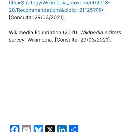
title=Strategy/Wikimedia_movement/2018-
20/Recommendations&oldid=21125175
>.
[Consulta: 29/03/2021].
Wikimedia Foundation (2011).
Wikipedia editors
survey
. Wikimedia. [Consulta: 29/03/2021].
F
E
Bl
X
Li
C