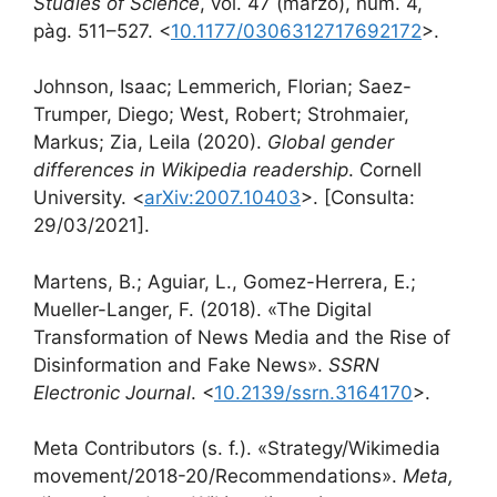
Studies of Science
, vol. 47 (marzo), núm. 4,
pàg. 511–527. <
10.1177/0306312717692172
>.
Johnson, Isaac; Lemmerich, Florian; Saez-
Trumper, Diego; West, Robert; Strohmaier,
Markus; Zia, Leila (2020).
Global gender
differences in Wikipedia readership
. Cornell
University. <
arXiv:2007.10403
>. [Consulta:
29/03/2021].
Martens, B.; Aguiar, L., Gomez-Herrera, E.;
Mueller-Langer, F. (2018). «The Digital
Transformation of News Media and the Rise of
Disinformation and Fake News».
SSRN
Electronic Journal
. <
10.2139/ssrn.3164170
>.
Meta Contributors (s. f.). «Strategy/Wikimedia
movement/2018-20/Recommendations».
Meta,