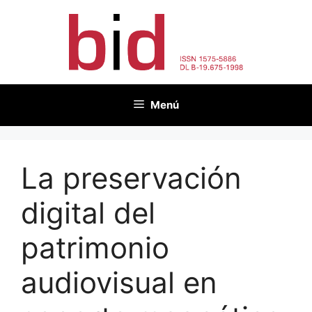
Saltar
al
contenido
Menú
La preservación
digital del
patrimonio
audiovisual en