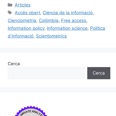
c
ai
e
k
m
Categories
Articles
e
l
s
e
p
Etiquetes
Accés obert
,
Ciència de la informació
,
b
k
dI
ar
Cienciometria
,
Colòmbia
,
Free access
,
o
y
n
te
Information policy
,
Information science
,
Política
o
ix
d'informació
,
Scientometrics
k
Cerca
Cerca