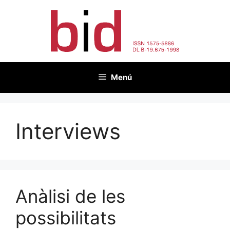
Vés
al
contingut
Menú
Interviews
Anàlisi de les
possibilitats