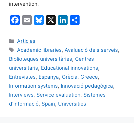
intervention.
F
E
Bl
X
Li
C
a
m
u
n
o
c
ai
e
k
m
Categories
Articles
e
l
s
e
p
Etiquetes
Academic libraries
,
Avaluació dels serveis
,
b
k
dI
ar
Biblioteques universitàries
,
Centres
o
y
n
te
universitaris
,
Educational innovations
,
o
ix
Entrevistes
,
Espanya
,
Grècia
,
Greece
,
k
Information systems
,
Innovació pedagògica
,
Interviews
,
Service evaluation
,
Sistemes
d'informació
,
Spain
,
Universities