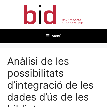
Vés
al
contingut
Menú
Anàlisi de les
possibilitats
d’integració de les
dades d’ús de les