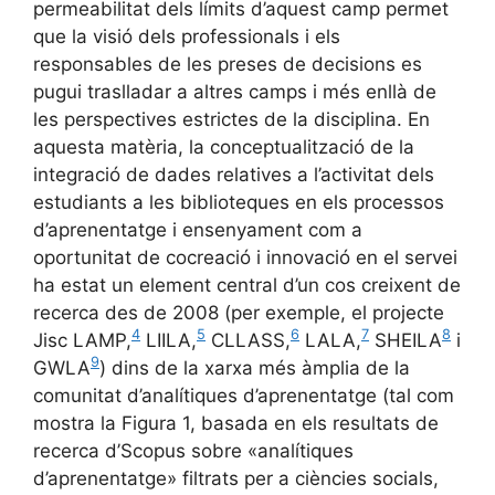
permeabilitat dels límits d’aquest camp permet
que la visió dels professionals i els
responsables de les preses de decisions es
pugui traslladar a altres camps i més enllà de
les perspectives estrictes de la disciplina. En
aquesta matèria, la conceptualització de la
integració de dades relatives a l’activitat dels
estudiants a les biblioteques en els processos
d’aprenentatge i ensenyament com a
oportunitat de cocreació i innovació en el servei
ha estat un element central d’un cos creixent de
recerca des de 2008 (per exemple, el projecte
4
5
6
7
8
Jisc LAMP,
LIILA,
CLLASS,
LALA,
SHEILA
i
9
GWLA
) dins de la xarxa més àmplia de la
comunitat d’analítiques d’aprenentatge (tal com
mostra la Figura 1, basada en els resultats de
recerca d’Scopus sobre «analítiques
d’aprenentatge» filtrats per a ciències socials,