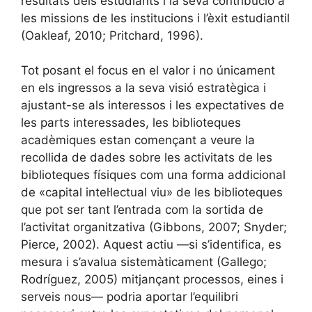
resultats dels estudiants i la seva contribució a
les missions de les institucions i l’èxit estudiantil
(Oakleaf, 2010; Pritchard, 1996).
Tot posant el focus en el valor i no únicament
en els ingressos a la seva visió estratègica i
ajustant-se als interessos i les expectatives de
les parts interessades, les biblioteques
acadèmiques estan començant a veure la
recollida de dades sobre les activitats de les
biblioteques físiques com una forma addicional
de «capital intel·lectual viu» de les biblioteques
que pot ser tant l’entrada com la sortida de
l’activitat organitzativa (Gibbons, 2007; Snyder;
Pierce, 2002). Aquest actiu —si s’identifica, es
mesura i s’avalua sistemàticament (Gallego;
Rodríguez, 2005) mitjançant processos, eines i
serveis nous— podria aportar l’equilibri