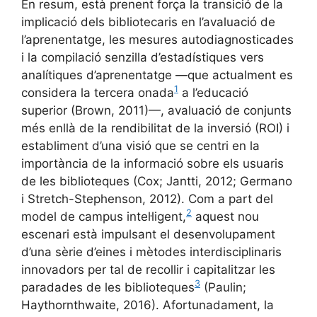
En resum, està prenent força la transició de la
implicació dels bibliotecaris en l’avaluació de
l’aprenentatge, les mesures autodiagnosticades
i la compilació senzilla d’estadístiques vers
analítiques d’aprenentatge —que actualment es
1
considera la tercera onada
a l’educació
superior (Brown, 2011)—, avaluació de conjunts
més enllà de la rendibilitat de la inversió (ROI) i
establiment d’una visió que se centri en la
importància de la informació sobre els usuaris
de les biblioteques (Cox; Jantti, 2012; Germano
i Stretch-Stephenson, 2012). Com a part del
2
model de campus intel·ligent,
aquest nou
escenari està impulsant el desenvolupament
d’una sèrie d’eines i mètodes interdisciplinaris
innovadors per tal de recollir i capitalitzar les
3
paradades de les biblioteques
(Paulin;
Haythornthwaite, 2016). Afortunadament, la