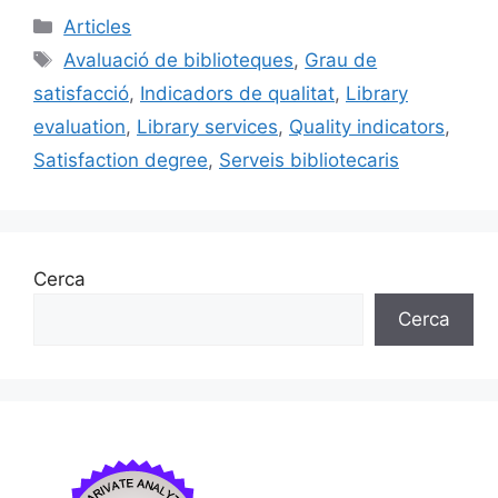
c
ai
e
k
m
Categories
Articles
e
l
s
e
p
Etiquetes
Avaluació de biblioteques
,
Grau de
b
k
dI
ar
satisfacció
,
Indicadors de qualitat
,
Library
o
y
n
te
evaluation
,
Library services
,
Quality indicators
,
o
ix
Satisfaction degree
,
Serveis bibliotecaris
k
Cerca
Cerca