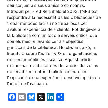
seu conjunt als seus amics o companys.
Introduït per Fred Reichheld el 2003, l’NPS pot
respondre a la necessitat de les biblioteques de
trobar mètodes fàcils i no treballosos per
avaluar l’experiència dels clients. Pot dirigir-se a
la biblioteca com un tot o a serveis crítics, que
són els més rellevants per als objectius
principals de la biblioteca. No obstant això, la
literatura sobre l’ús de l’NPS en organitzacions
del sector públic és escassa. Aquest article
n’examina la viabilitat des de l’anàlisi dels usos
observats en l’entorn bibliotecari europeu i
l’explicació d’una experiència desenvolupada en
l’àmbit de l’avaluació.
F
E
Bl
X
Li
C
a
m
u
n
o