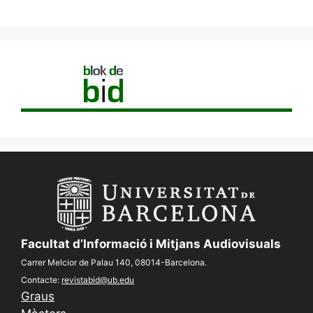
Facultat d’Informació i Mitjans Audiovisuals
Carrer Melcior de Palau 140, 08014-Barcelona.
Contacte:
revistabid@ub.edu
Graus