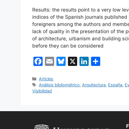
Results: the results point to a very low lev
indices of the Spanish journals published 
foreigners among the authors and members 
lack of quality in the presentation of the 
of architecture, urbanism and building sc
before they can be considered
F
E
Bl
X
Li
C
a
m
u
n
o
c
ai
e
k
m
Categories
Articles
Etiquetes
Análisis bibliométrico
,
Arquitectura
,
España
,
Ev
e
l
s
e
p
Visibilidad
b
k
dI
ar
o
y
n
te
o
ix
k
F