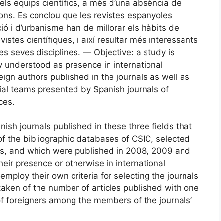
els equips científics, a més d’una absència de
ions. Es conclou que les revistes espanyoles
ció i d’urbanisme han de millorar els hàbits de
istes científiques, i així resultar més interessants
les seves disciplines. — Objective: a study is
y understood as presence in international
gn authors published in the journals as well as
rial teams presented by Spanish journals of
ces.
sh journals published in these three fields that
 of the bibliographic databases of CSIC, selected
rs, and which were published in 2008, 2009 and
eir presence or otherwise in international
mploy their own criteria for selecting the journals
taken of the number of articles published with one
f foreigners among the members of the journals’