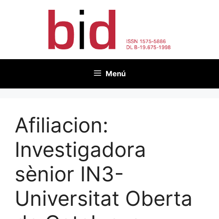
Vés
al
contingut
Menú
Afiliacion:
Investigadora
sènior IN3-
Universitat Oberta