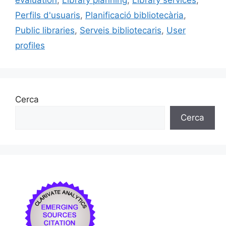
evaluation
,
Library planning
,
Library services
,
o
ix
Perfils d'usuaris
,
Planificació bibliotecària
,
k
Public libraries
,
Serveis bibliotecaris
,
User
profiles
Cerca
Cerca