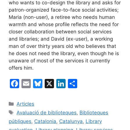
who wants to co-design the library and asks for
patron-organized face-to-face social activities;
Maria (non-user), a retiree who needs human
warmth and whose profile reflects the need for
closer collaboration between social services
and libraries; and David (ex-user), a working
man of over thirty years old who believes that
he does not need the library, even though he is
unaware of most of the services it currently
offers him.
F
E
Bl
X
Li
C
a
m
u
n
o
c
ai
e
k
m
Categories
Articles
e
l
s
e
p
Etiquetes
Avaluació de biblioteques
,
Biblioteques
b
k
dI
ar
públiques
,
Catalonia
,
Catalunya
,
Library
o
y
n
te