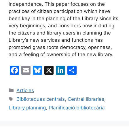
independence. This paper focuses on the
practices of citizen participation which have
been key in the planning of the Library since its
very beginnings, and considers how including
the citizens and library users in planning the
Library’s new services and functions has
promoted grass roots democracy, openness,
and a feeling of ownership of the new library.
F
E
Bl
X
Li
C
a
m
u
n
o
c
ai
e
k
m
Categories
Articles
e
l
s
e
p
Etiquetes
Biblioteques centrals
,
Central libraries
,
b
k
dI
ar
Library planning
,
Planificació bibliotecària
o
y
n
te
o
ix