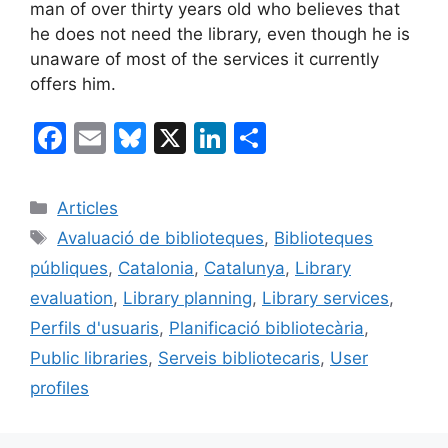
man of over thirty years old who believes that
he does not need the library, even though he is
unaware of most of the services it currently
offers him.
F
E
Bl
X
Li
C
a
m
u
n
o
c
ai
e
k
m
Categories
Articles
e
l
s
e
p
Etiquetes
Avaluació de biblioteques
,
Biblioteques
b
k
dI
ar
públiques
,
Catalonia
,
Catalunya
,
Library
o
y
n
te
evaluation
,
Library planning
,
Library services
,
o
ix
Perfils d'usuaris
,
Planificació bibliotecària
,
k
Public libraries
,
Serveis bibliotecaris
,
User
profiles