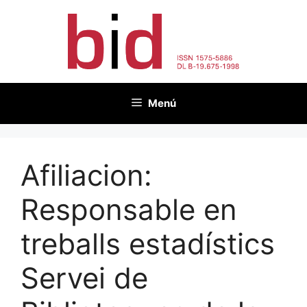
Vés
al
contingut
Menú
Afiliacion:
Responsable en
treballs estadístics
Servei de