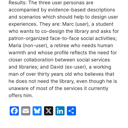
Results: The three user personas are
accompanied by evidence-based descriptions
and scenarios which should help to design user
experiences. They are: Marc (user), a student
who wants to co-design the library and asks for
patron-organized face-to-face social activities;
Maria (non-user), a retiree who needs human
warmth and whose profile reflects the need for
closer collaboration between social services
and libraries; and David (ex-user), a working
man of over thirty years old who believes that
he does not need the library, even though he is
unaware of most of the services it currently
offers him.
F
E
Bl
X
Li
C
a
m
u
n
o