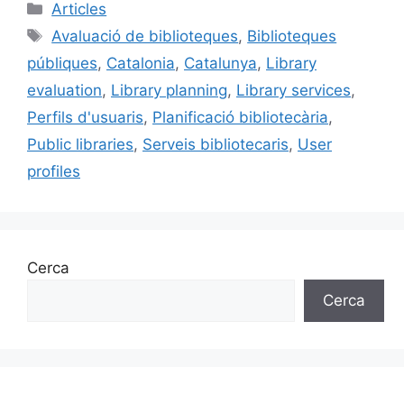
c
ai
e
k
m
Categories
Articles
e
l
s
e
p
Etiquetes
Avaluació de biblioteques
,
Biblioteques
b
k
dI
ar
públiques
,
Catalonia
,
Catalunya
,
Library
o
y
n
te
evaluation
,
Library planning
,
Library services
,
o
ix
Perfils d'usuaris
,
Planificació bibliotecària
,
k
Public libraries
,
Serveis bibliotecaris
,
User
profiles
Cerca
Cerca