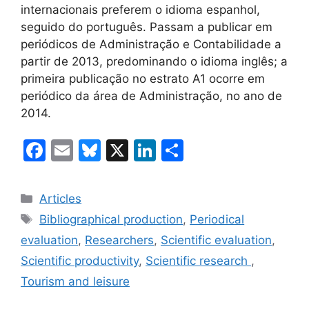
internacionais preferem o idioma espanhol,
seguido do português. Passam a publicar em
periódicos de Administração e Contabilidade a
partir de 2013, predominando o idioma inglês; a
primeira publicação no estrato A1 ocorre em
periódico da área de Administração, no ano de
2014.
F
E
Bl
X
Li
C
a
m
u
n
o
c
ai
e
k
m
Categories
Articles
e
l
s
e
p
Etiquetes
Bibliographical production
,
Periodical
b
k
dI
ar
evaluation
,
Researchers
,
Scientific evaluation
,
o
y
n
te
Scientific productivity
,
Scientific research
,
o
ix
Tourism and leisure
k