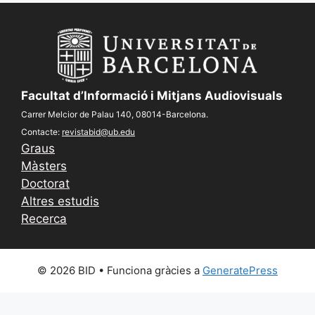
Facultat d’Informació i Mitjans Audiovisuals
Carrer Melcior de Palau 140, 08014-Barcelona.
Contacte:
revistabid@ub.edu
Graus
Màsters
Doctorat
Altres estudis
Recerca
© 2026 BID
• Funciona gràcies a
GeneratePress