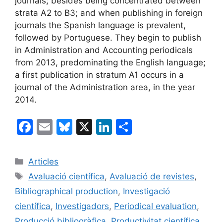
journals; besides being concentrated between
strata A2 to B3; and when publishing in foreign
journals the Spanish language is prevalent,
followed by Portuguese. They begin to publish
in Administration and Accounting periodicals
from 2013, predominating the English language;
a first publication in stratum A1 occurs in a
journal of the Administration area, in the year
2014.
F
E
Bl
X
Li
C
a
m
u
n
o
c
ai
e
k
m
Categories
Articles
e
l
s
e
p
Etiquetes
Avaluació científica
,
Avaluació de revistes
,
b
k
dI
ar
Bibliographical production
,
Investigació
o
y
n
te
científica
,
Investigadors
,
Periodical evaluation
,
o
ix
Producció bibliogràfica
,
Productivitat científica
,