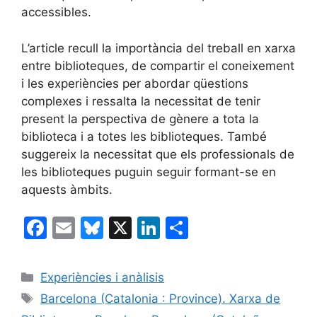
accessibles.
L’article recull la importància del treball en xarxa
entre biblioteques, de compartir el coneixement
i les experiències per abordar qüestions
complexes i ressalta la necessitat de tenir
present la perspectiva de gènere a tota la
biblioteca i a totes les biblioteques. També
suggereix la necessitat que els professionals de
les biblioteques puguin seguir formant-se en
aquests àmbits.
F
E
Bl
X
Li
C
a
m
u
n
o
c
ai
e
k
m
Categories
Experiències i anàlisis
e
l
s
e
p
Etiquetes
Barcelona (Catalonia : Province). Xarxa de