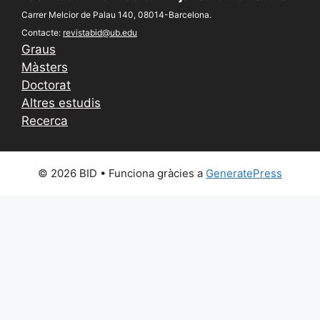
Carrer Melcior de Palau 140, 08014-Barcelona.
Contacte:
revistabid@ub.edu
Graus
Màsters
Doctorat
Altres estudis
Recerca
© 2026 BID
• Funciona gràcies a
GeneratePress