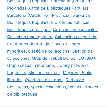
b
k
dI
ar
Biblioteques Populars
,
Barcelona (Cataluña :
o
y
n
te
Provincia). Xarxa de Biblioteques Populars
,
o
ix
Barcelona (Catalunya : Província). Xarxa de
k
Biblioteques Populars
,
Bibliotecas públicas
,
Biblioteques públiques
,
Colecciones especiales
,
Collection management
,
Col·leccions especials
,
Cuadernos de trabajo
,
Dones
,
Gender
minorities
,
Gestió de col·leccions
,
Gestión de
colecciones
,
Grup de Treball Dones i LGTBIQ+
,
Grupo sexual minoritario
,
Library networks
,
Logbooks
,
Minories sexuals
,
Mujeres
,
Public
libraries
,
Quaderns de treball
,
Redes de
bibliotecas
,
Special collections
,
Women
,
Xarxes
de biblioteques