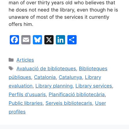
man of over thirty years old who believes that
he does not need the library, even though he is
unaware of most of the services it currently
offers him.
F
E
Bl
X
Li
C
a
m
u
n
o
c
ai
e
k
m
Categories
Articles
e
l
s
e
p
Etiquetes
Avaluació de biblioteques
,
Biblioteques
b
k
dI
ar
públiques
,
Catalonia
,
Catalunya
,
Library
o
y
n
te
evaluation
,
Library planning
,
Library services
,
o
ix
Perfils d'usuaris
,
Planificació bibliotecària
,
k
Public libraries
,
Serveis bibliotecaris
,
User
profiles