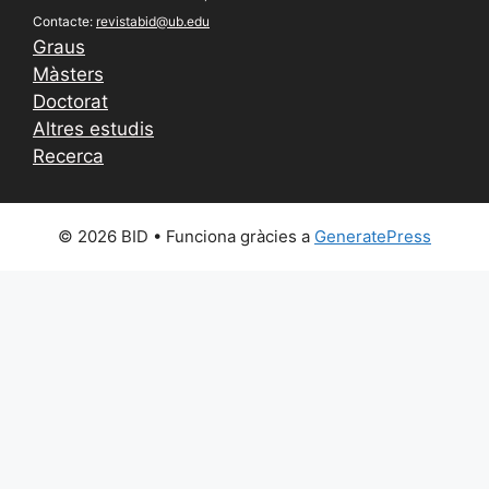
Contacte:
revistabid@ub.edu
Graus
Màsters
Doctorat
Altres estudis
Recerca
© 2026 BID
• Funciona gràcies a
GeneratePress