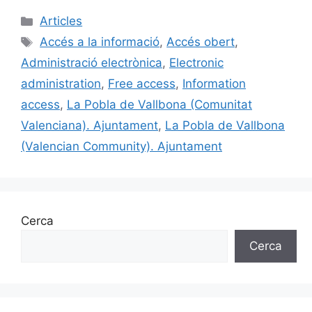
c
ai
e
k
m
Categories
Articles
e
l
s
e
p
Etiquetes
Accés a la informació
,
Accés obert
,
b
k
dI
ar
Administració electrònica
,
Electronic
o
y
n
te
administration
,
Free access
,
Information
o
ix
access
,
La Pobla de Vallbona (Comunitat
k
Valenciana). Ajuntament
,
La Pobla de Vallbona
(Valencian Community). Ajuntament
Cerca
Cerca