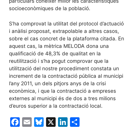
particulars conèixer millor les característiques
socioeconòmiques de la població.
S’ha comprovat la utilitat del protocol d’actuació
i anàlisi proposat, extrapolable a altres casos,
sobre el cas concret de la plataforma citada. En
aquest cas, la mètrica MELODA dona una
qualificació de 48,3% de qualitat en la
reutilització i s’ha pogut comprovar que la
utilització del nostre procediment constata un
increment de la contractació pública al municipi
l’any 2011, un dels pitjors anys de la crisi
econòmica, i que la contractació a empreses
externes al municipi és de dos a tres milions
d’euros superior a la contractació local.
F
E
Bl
X
Li
C
a
m
u
n
o