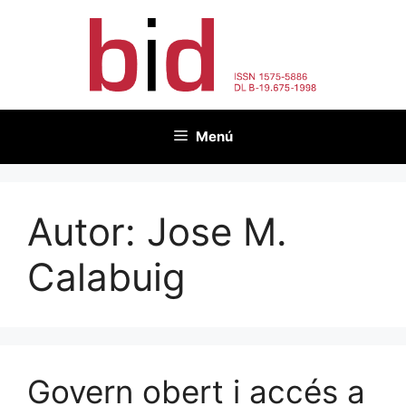
Vés
al
contingut
Menú
Autor:
Jose M.
Calabuig
Govern obert i accés a