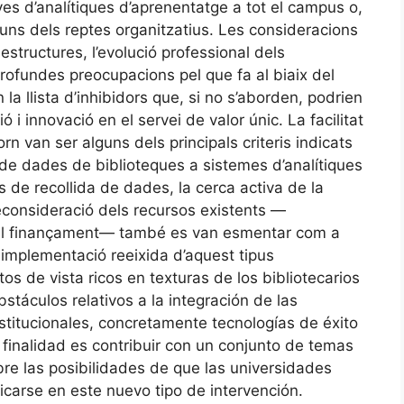
ives d’analítiques d’aprenentatge a tot el campus o,
lguns dels reptes organitzatius. Les consideracions
estructures, l’evolució professional dels
s profundes preocupacions pel que fa al biaix del
a llista d’inhibidors que, si no s’aborden, podrien
 i innovació en el servei de valor únic. La facilitat
torn van ser alguns dels principals criteris indicats
 de dades de biblioteques a sistemes d’analítiques
 de recollida de dades, la cerca activa de la
reconsideració dels recursos existents —
 del finançament— també es van esmentar com a
a implementació reeixida d’aquest tipus
tos de vista ricos en texturas de los bibliotecarios
stáculos relativos a la integración de las
stitucionales, concretamente tecnologías de éxito
a finalidad es contribuir con un conjunto de temas
re las posibilidades de que las universidades
carse en este nuevo tipo de intervención.