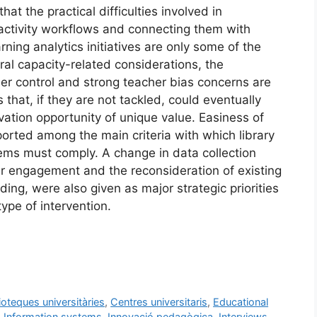
at the practical difficulties involved in
t activity workflows and connecting them with
rning analytics initiatives are only some of the
ural capacity-related considerations, the
ser control and strong teacher bias concerns are
rs that, if they are not tackled, could eventually
vation opportunity of unique value. Easiness of
orted among the main criteria with which library
stems must comply. A change in data collection
der engagement and the reconsideration of existing
ing, were also given as major strategic priorities
type of intervention.
ioteques universitàries
,
Centres universitaris
,
Educational
,
Information systems
,
Innovació pedagògica
,
Interviews
,