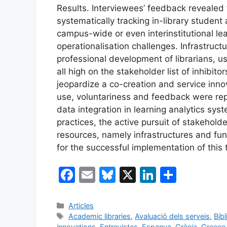
Results. Interviewees’ feedback revealed th
systematically tracking in-library studen
campus-wide or even interinstitutional lea
operationalisation challenges. Infrastruct
professional development of librarians, u
all high on the stakeholder list of inhibito
jeopardize a co-creation and service inno
use, voluntariness and feedback were rep
data integration in learning analytics sy
practices, the active pursuit of stakehol
resources, namely infrastructures and fund
for the successful implementation of this 
F
E
Bl
X
Li
C
a
m
u
n
o
c
ai
e
k
m
Categories
Articles
Etiquetes
Academic libraries
,
Avaluació dels serveis
,
Bibl
e
l
s
e
p
innovations
,
Entrevistes
,
Espanya
,
Grècia
,
Greece