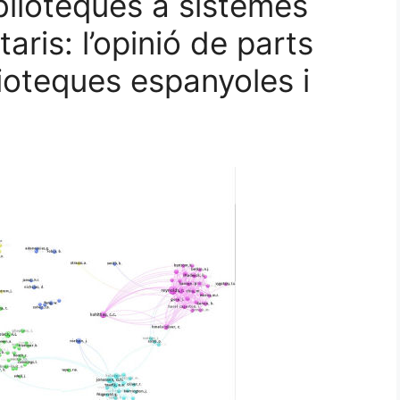
blioteques a sistemes
aris: l’opinió de parts
ioteques espanyoles i