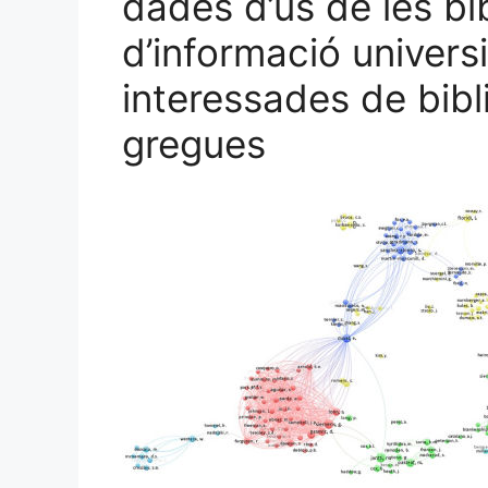
dades d’ús de les bi
d’informació universit
interessades de bibl
gregues