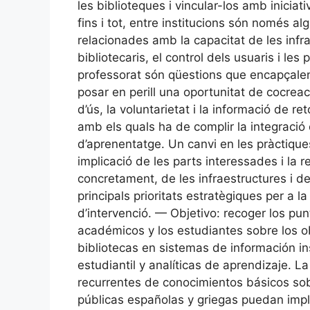
les biblioteques i vincular-los amb iniciat
fins i tot, entre institucions són només a
relacionades amb la capacitat de les infra
bibliotecaris, el control dels usuaris i le
professorat són qüestions que encapçalen l
posar en perill una oportunitat de cocreació
d’ús, la voluntarietat i la informació de re
amb els quals ha de complir la integració
d’aprenentatge. Un canvi en les pràctiques
implicació de les parts interessades i la 
concretament, de les infraestructures i
principals prioritats estratègiques per a l
d’intervenció. — Objetivo: recoger los pun
académicos y los estudiantes sobre los ob
bibliotecas en sistemas de información in
estudiantil y analíticas de aprendizaje. L
recurrentes de conocimientos básicos sob
públicas españolas y griegas puedan impli