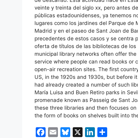
veinte y treinta del siglo xx, pero antes d
públicas estadounidenses, ya tenemos noti
lugares como los jardines del Parque de M
Madrid y en el paseo de Sant Joan de Barc
precedentes de estos casos y se centra p
oferta de títulos de las bibliotecas de 
municipal library networks often offer the
service where people can read books or c
open-air recreation sites. The first countr
US, in the 1920s and 1930s, but before i
had already created a number of such libr
María Luisa and Buen Retiro parks in Sevi
promenade known as Passeig de Sant Joan 
these three libraries and then focuses on
the form of books on shelves built into 
F
E
Bl
X
Li
C