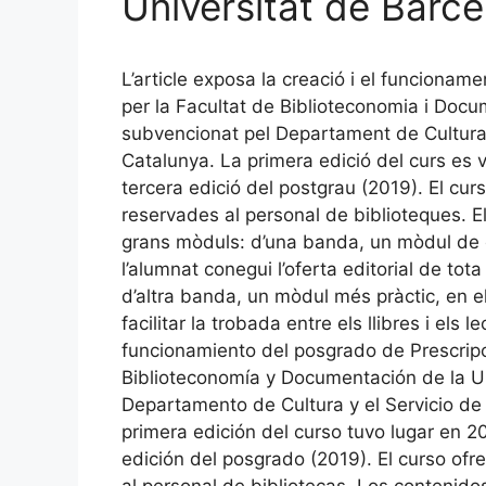
Universitat de Barce
L’article exposa la creació i el funcionam
per la Facultat de Biblioteconomia i Docu
subvencionat pel Departament de Cultura i
Catalunya. La primera edició del curs es v
tercera edició del postgrau (2019). El cur
reservades al personal de biblioteques. E
grans mòduls: d’una banda, un mòdul de c
l’alumnat conegui l’oferta editorial de to
d’altra banda, un mòdul més pràctic, en el
facilitar la trobada entre els llibres i els 
funcionamiento del posgrado de Prescripc
Biblioteconomía y Documentación de la Un
Departamento de Cultura y el Servicio de 
primera edición del curso tuvo lugar en 2
edición del posgrado (2019). El curso ofr
al personal de bibliotecas. Los contenido