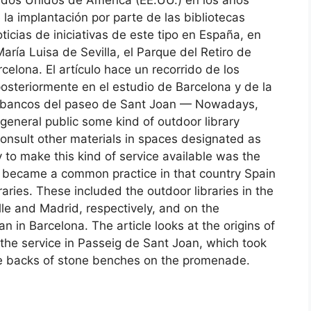
e la implantación por parte de las bibliotecas
cias de iniciativas de este tipo en España, en
aría Luisa de Sevilla, el Parque del Retiro de
elona. El artículo hace un recorrido de los
osteriormente en el estudio de Barcelona y de la
los bancos del paseo de Sant Joan — Nowadays,
 general public some kind of outdoor library
onsult other materials in spaces designated as
y to make this kind of service available was the
t became a common practice in that country Spain
aries. These included the outdoor libraries in the
lle and Madrid, respectively, and on the
in Barcelona. The article looks at the origins of
 the service in Passeig de Sant Joan, which took
the backs of stone benches on the promenade.