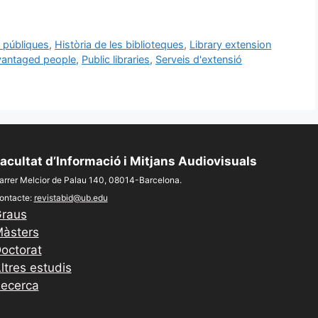
s públiques
,
Història de les biblioteques
,
Library extension
avantaged people
,
Public libraries
,
Serveis d'extensió
acultat d’Informació i Mitjans Audiovisuals
arrer Melcior de Palau 140, 08014-Barcelona.
ontacte:
revistabid@ub.edu
raus
àsters
octorat
ltres estudis
ecerca