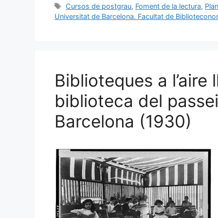
Etiquetes
Cursos de postgrau
,
Foment de la lectura
,
Pla
e
l
s
e
p
Universitat de Barcelona. Facultat de Bibliotecon
b
k
dI
ar
o
y
n
te
o
ix
k
Biblioteques a l’aire 
biblioteca del passe
Barcelona (1930)