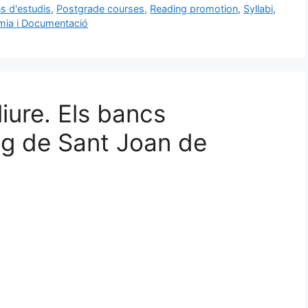
ns d'estudis
,
Postgrade courses
,
Reading promotion
,
Syllabi
,
omia i Documentació
lliure. Els bancs
ig de Sant Joan de