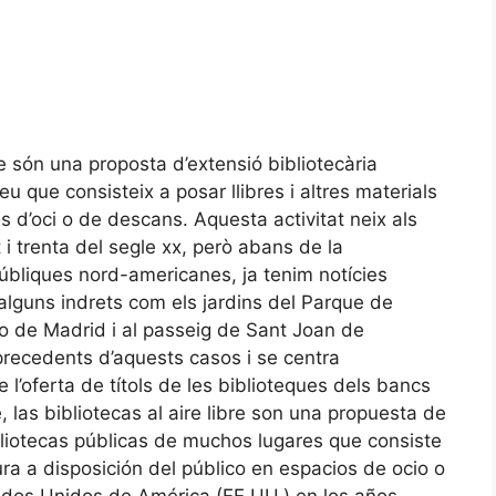
iure són una proposta d’extensió bibliotecària
eu que consisteix a posar llibres i altres materials
is d’oci o de descans. Aquesta activitat neix als
 i trenta del segle xx, però abans de la
públiques nord-americanes, ja tenim notícies
 alguns indrets com els jardins del Parque de
iro de Madrid i al passeig de Sant Joan de
 precedents d’aquests casos i se centra
 l’oferta de títols de les biblioteques dels bancs
las bibliotecas al aire libre son una propuesta de
ibliotecas públicas de muchos lugares que consiste
ura a disposición del público en espacios de ocio o
ados Unidos de América (EE.UU.) en los años