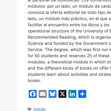
módulos: por un lado, un módulo de carác
conozca la oferta editorial de todo tipo 
lado, un módulo más práctico, en el que s
facilitar el encuentro entre los libros y lo
operational structure of the University o
Recommended Reading, which is organised
Science and funded by the Government of C
Service. The degree, which was first run in
for 50 students and reserves 25 of these 
modules: a theoretical module in which st
and the different kinds of books on offer
students learn about activities and strateg
books.
F
E
Bl
X
Li
C
a
m
u
n
o
c
ai
e
k
m
Categories
Articles