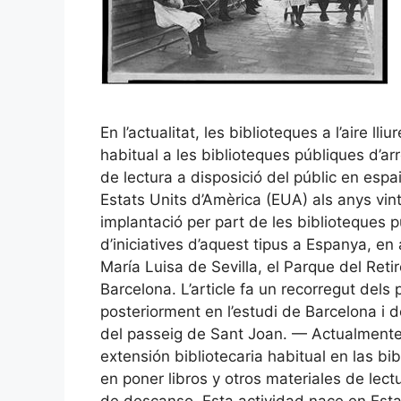
En l’actualitat, les biblioteques a l’aire ll
habitual a les biblioteques públiques d’arr
de lectura a disposició del públic en espa
Estats Units d’Amèrica (EUA) als anys vint
implantació per part de les biblioteques 
d’iniciatives d’aquest tipus a Espanya, en
María Luisa de Sevilla, el Parque del Ret
Barcelona. L’article fa un recorregut dels
posteriorment en l’estudi de Barcelona i de
del passeig de Sant Joan. — Actualmente, 
extensión bibliotecaria habitual en las b
en poner libros y otros materiales de lect
de descanso. Esta actividad nace en Est