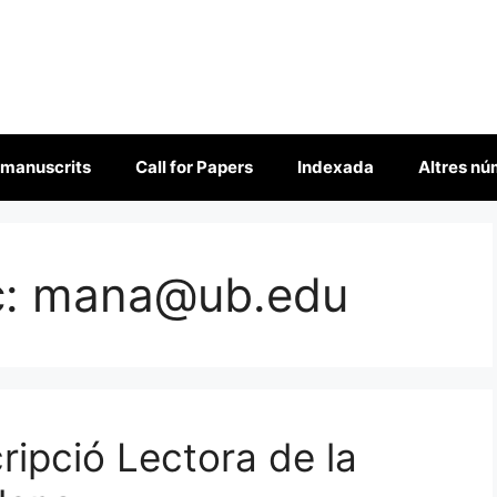
 manuscrits
Call for Papers
Indexada
Altres n
c:
mana@ub.edu
ripció Lectora de la