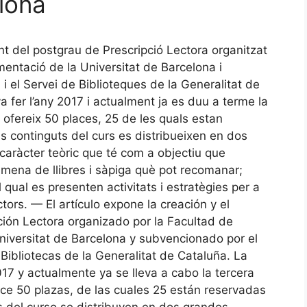
lona
ent del postgrau de Prescripció Lectora organitzat
mentació de la Universitat de Barcelona i
 el Servei de Biblioteques de la Generalitat de
a fer l’any 2017 i actualment ja es duu a terme la
s ofereix 50 places, 25 de les quals estan
ls continguts del curs es distribueixen en dos
aràcter teòric que té com a objectiu que
ta mena de llibres i sàpiga què pot recomanar;
 qual es presenten activitats i estratègies per a
lectors. — El artículo expone la creación y el
ión Lectora organizado por la Facultad de
iversitat de Barcelona y subvencionado por el
Bibliotecas de la Generalitat de Cataluña. La
017 y actualmente ya se lleva a cabo la tercera
ece 50 plazas, de las cuales 25 están reservadas
s del curso se distribuyen en dos grandes