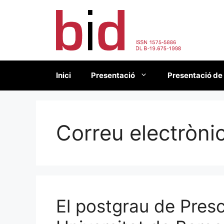
Vés
al
contingut
Inici
Presentació
Presentació de
Correu electròni
El postgrau de Presc