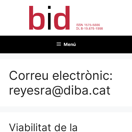
Vés
al
contingut
Menú
Correu electrònic:
reyesra@diba.cat
Viabilitat de la