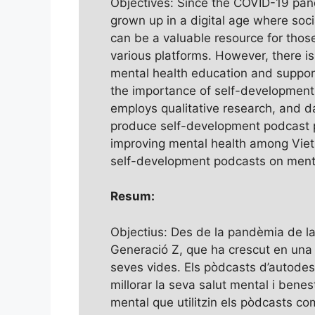
Objectives: Since the COVID-19 pand
grown up in a digital age where soc
can be a valuable resource for thos
various platforms. However, there is
mental health education and support 
the importance of self-development
employs qualitative research, and d
produce self-development podcast pr
improving mental health among Viet
self-development podcasts on ment
Resum:
Objectius: Des de la pandèmia de l
Generació Z, que ha crescut en una e
seves vides. Els pòdcasts d’autodes
millorar la seva salut mental i bene
mental que utilitzin els pòdcasts co