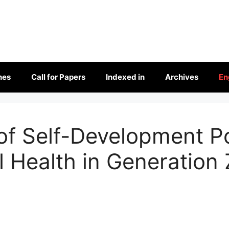
nes
Call for Papers
Indexed in
Archives
En
of Self-Development P
 Health in Generation