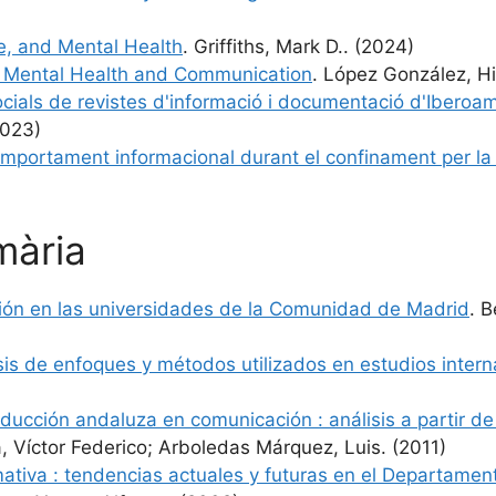
e, and Mental Health
. Griffiths, Mark D.. (2024)
on Mental Health and Communication
. López González, Hib
ocials de revistes d'informació i documentació d'Iberoa
2023)
comportament informacional durant el confinament per la
emària
ción en las universidades de la Comunidad de Madrid
. B
isis de enfoques y métodos utilizados en estudios inter
ucción andaluza en comunicación : análisis a partir de 
, Víctor Federico; Arboledas Márquez, Luis. (2011)
ativa : tendencias actuales y futuras en el Departame