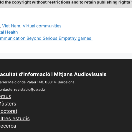
ld the copyright without restrictions and to retain publishing rights
,
Viet Nam
,
Virtual communities
al Health
s: Communication Beyond Serious Empathy games
acultat d’Informació i Mitjans Audiovisuals
arrer Melcior de Palau 140, 08014-Barcelona.
ontacte:
revistabid@ub.edu
raus
àsters
octorat
ltres estudis
ecerca