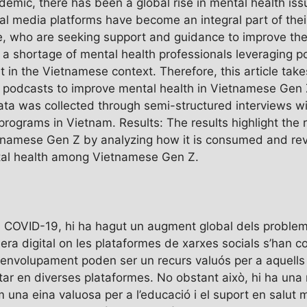
emic, there has been a global rise in mental health is
ial media platforms have become an integral part of the
e, who are seeking support and guidance to improve the
 a shortage of mental health professionals leveraging po
in the Vietnamese context. Therefore, this article take
 podcasts to improve mental health in Vietnamese Gen
ata was collected through semi-structured interviews w
ograms in Vietnam. Results: The results highlight the 
namese Gen Z by analyzing how it is consumed and reve
al health among Vietnamese Gen Z.
a COVID-19, hi ha hagut un augment global dels problem
ra digital on les plataformes de xarxes socials s’han co
envolupament poden ser un recurs valuós per a aquells 
star en diverses plataformes. No obstant això, hi ha una
m una eina valuosa per a l’educació i el suport en salut 