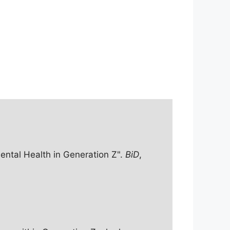
ntal Health in Generation Z".
BiD
,