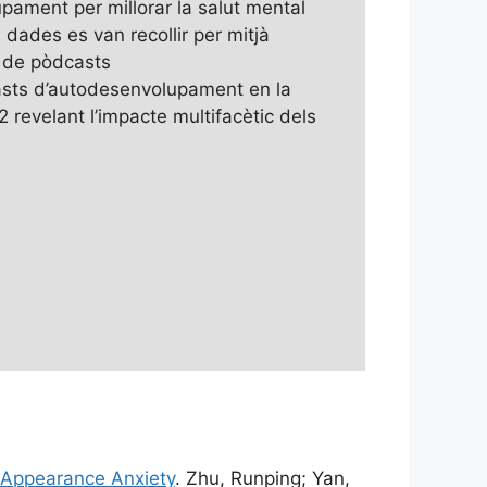
pament per millorar la salut mental
s dades es van recollir per mitjà
 de pòdcasts
casts d’autodesenvolupament en la
 revelant l’impacte multifacètic dels
d Appearance Anxiety
. Zhu, Runping; Yan,