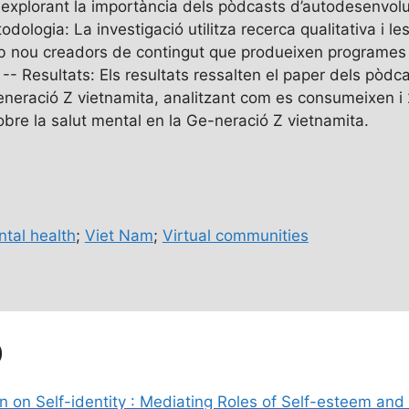
r explorant la importància dels pòdcasts d’autodesenvolu
dologia: La investigació utilitza recerca qualitativa i le
mb nou creadors de contingut que produeixen programes
- Resultats: Els resultats ressalten el paper dels pòd
Generació Z vietnamita, analitzant com es consumeixen i 2
re la salut mental en la Ge-neració Z vietnamita.
tal health
;
Viet Nam
;
Virtual communities
D
n on Self-identity : Mediating Roles of Self-esteem an