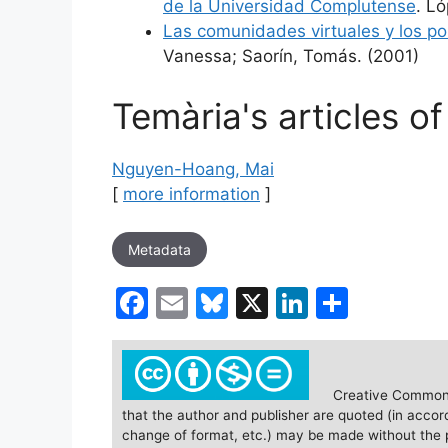
de la Universidad Complutense
. L
Las comunidades virtuales y los po
Vanessa; Saorín, Tomás. (2001)
Temària's articles o
Nguyen-Hoang, Mai
[
more information
]
Metadata
F
E
Bl
X
Li
S
a
m
u
n
h
c
ai
e
k
ar
e
l
s
e
e
Creative Commons
that the author and publisher are quoted (in accor
b
k
dI
change of format, etc.) may be made without the p