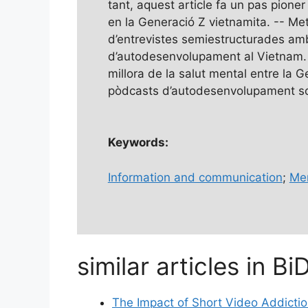
tant, aquest article fa un pas pione
en la Generació Z vietnamita. -- Meto
d’entrevistes semiestructurades a
d’autodesenvolupament al Vietnam. -
millora de la salut mental entre la 
pòdcasts d’autodesenvolupament sob
Keywords:
Information and communication
;
Men
similar articles in Bi
The Impact of Short Video Addictio