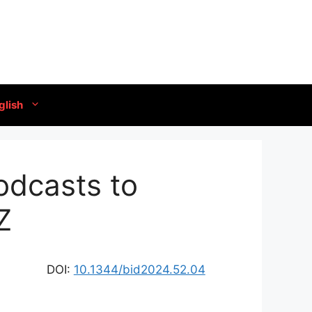
glish
odcasts to
 Z
DOI:
10.1344/bid2024.52.04