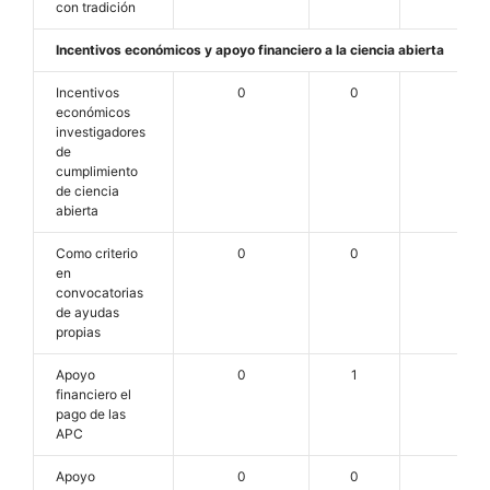
con tradición
Incentivos económicos y apoyo financiero a la ciencia abierta
Incentivos
0
0
2
económicos
investigadores
de
cumplimiento
de ciencia
abierta
Como criterio
0
0
0
en
convocatorias
de ayudas
propias
Apoyo
0
1
0
financiero el
pago de las
APC
Apoyo
0
0
2