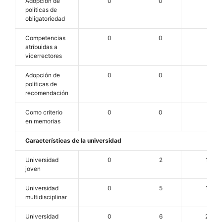
Adopción de
0
0
2
políticas de
obligatoriedad
Competencias
0
0
2
atribuidas a
vicerrectores
Adopción de
0
0
0
políticas de
recomendación
Como criterio
0
0
1
en memorias
Características de la universidad
Universidad
0
2
15
joven
Universidad
0
5
13
multidisciplinar
Universidad
0
6
20