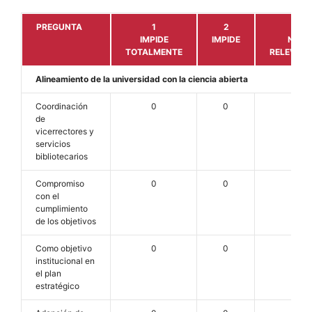
PREGUNTA
1
2
3
IMPIDE
IMPIDE
NO
TOTALMENTE
RELEVAN
Alineamiento de la universidad con la ciencia abierta
Coordinación
0
0
0
de
vicerrectores y
servicios
bibliotecarios
Compromiso
0
0
1
con el
cumplimiento
de los objetivos
Como objetivo
0
0
1
institucional en
el plan
estratégico