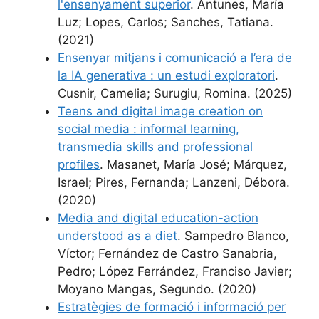
l'ensenyament superior
. Antunes, María
Luz; Lopes, Carlos; Sanches, Tatiana.
(2021)
Ensenyar mitjans i comunicació a l’era de
la IA generativa : un estudi exploratori
.
Cusnir, Camelia; Surugiu, Romina. (2025)
Teens and digital image creation on
social media : informal learning,
transmedia skills and professional
profiles
. Masanet, María José; Márquez,
Israel; Pires, Fernanda; Lanzeni, Débora.
(2020)
Media and digital education-action
understood as a diet
. Sampedro Blanco,
Víctor; Fernández de Castro Sanabria,
Pedro; López Ferrández, Franciso Javier;
Moyano Mangas, Segundo. (2020)
Estratègies de formació i informació per