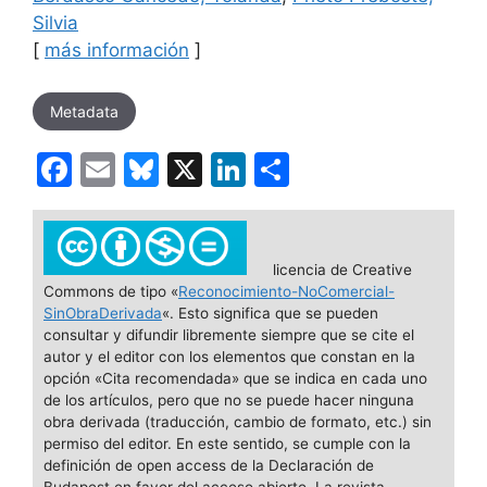
Silvia
[
más información
]
Metadata
F
E
Bl
X
Li
C
a
m
u
n
o
c
ai
e
k
m
e
l
s
e
p
licencia de Creative
Commons de tipo «
Reconocimiento-NoComercial-
b
k
dI
ar
SinObraDerivada
«. Esto significa que se pueden
o
y
n
tir
consultar y difundir libremente siempre que se cite el
autor y el editor con los elementos que constan en la
o
opción «Cita recomendada» que se indica en cada uno
de los artículos, pero que no se puede hacer ninguna
k
obra derivada (traducción, cambio de formato, etc.) sin
permiso del editor. En este sentido, se cumple con la
definición de open access de la Declaración de
Budapest en favor del acceso abierto. La revista