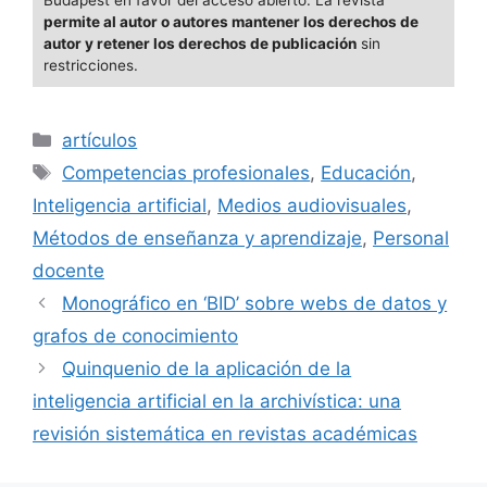
permite al autor o autores mantener los derechos de
autor y retener los derechos de publicación
sin
restricciones.
Categorías
artículos
Etiquetas
Competencias profesionales
,
Educación
,
Inteligencia artificial
,
Medios audiovisuales
,
Métodos de enseñanza y aprendizaje
,
Personal
docente
Monográfico en ‘BID’ sobre webs de datos y
grafos de conocimiento
Quinquenio de la aplicación de la
inteligencia artificial en la archivística: una
revisión sistemática en revistas académicas