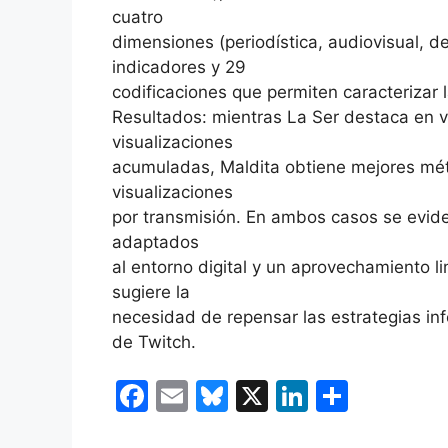
cuatro
dimensiones (periodística, audiovisual, de
indicadores y 29
codificaciones que permiten caracterizar 
Resultados: mientras La Ser destaca en 
visualizaciones
acumuladas, Maldita obtiene mejores métr
visualizaciones
por transmisión. En ambos casos se evide
adaptados
al entorno digital y un aprovechamiento li
sugiere la
necesidad de repensar las estrategias info
de Twitch.
F
E
Bl
X
Li
C
a
m
u
n
o