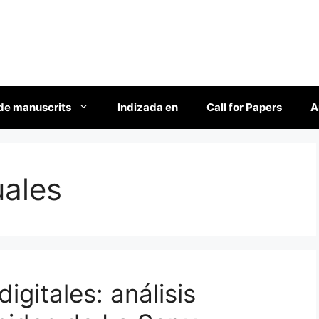
de manuscrits
Indizada en
Call for Papers
A
uales
igitales: análisis