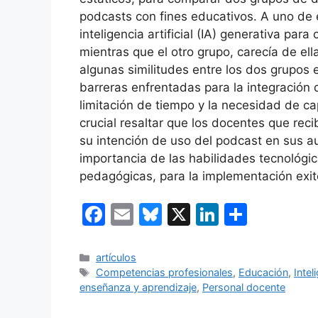
podcasts con fines educativos. A uno de e
inteligencia artificial (IA) generativa par
mientras que el otro grupo, carecía de ell
algunas similitudes entre los dos grupos 
barreras enfrentadas para la integración 
limitación de tiempo y la necesidad de c
crucial resaltar que los docentes que rec
su intención de uso del podcast en sus a
importancia de las habilidades tecnológic
pedagógicas, para la implementación exit
F
E
Bl
X
Li
C
a
m
u
n
o
c
ai
e
k
m
Categorías
artículos
Etiquetas
Competencias profesionales
,
Educación
,
Intel
e
l
s
e
p
enseñanza y aprendizaje
,
Personal docente
b
k
dI
ar