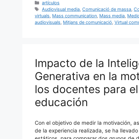
c
ai
e
k
m
Categorías
artículos
Etiquetas
Audiovisual media
,
Comunicació de massa
,
Co
e
l
s
e
p
virtuals
,
Mass communication
,
Mass media
,
Medio
b
k
dI
ar
audiovisuals
,
Mitjans de comunicació
,
Virtual com
o
y
n
tir
o
k
Impacto de la Intelig
Generativa en la mo
los docentes para el
educación
Con el objetivo de medir la motivación, as
de la experiencia realizada, se ha llevad
estáticos, para comparar dos grupos de 