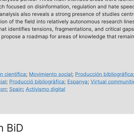
rch focused on disinformation, regulation and hate spee
 analysis also reveals a strong presence of studies cent
ion of the field into relatively autonomous research lin
hat identifies tensions, fragmentations, and critical gaps 
d propose a roadmap for areas of knowledge that remain
n científica
;
Movimiento social
;
Producción bibliográfica
ial
;
Producció bibliogràfica
;
Espanya
;
Virtual communiti
ion
;
Spain
;
Activismo digital
n BiD