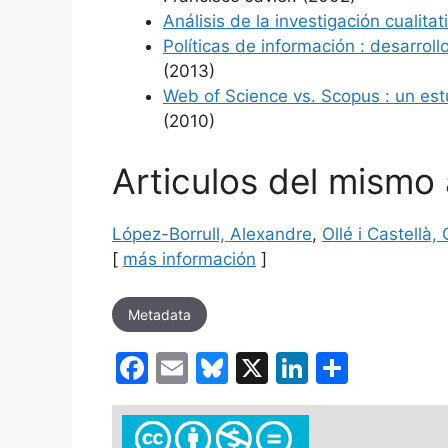
Análisis de la investigación cualit
Políticas de información : desarrol
(2013)
Web of Science vs. Scopus : un estu
(2010)
Articulos del mismo
López-Borrull, Alexandre
,
Ollé i Castellà,
[
más información
]
Metadata
F
E
Bl
X
Li
C
a
m
u
n
o
c
ai
e
k
m