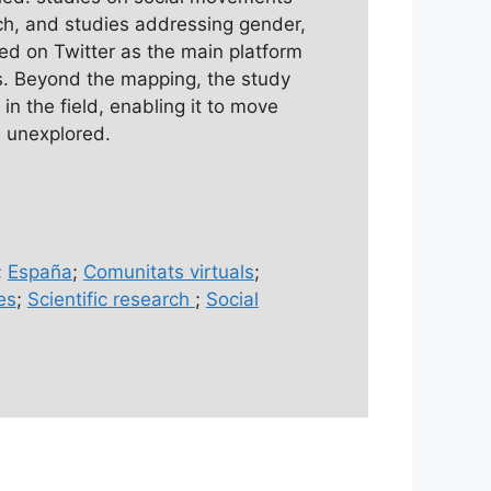
ch, and studies addressing gender,
red on Twitter as the main platform
es. Beyond the mapping, the study
in the field, enabling it to move
 unexplored.
;
España
;
Comunitats virtuals
;
es
;
Scientific research
;
Social