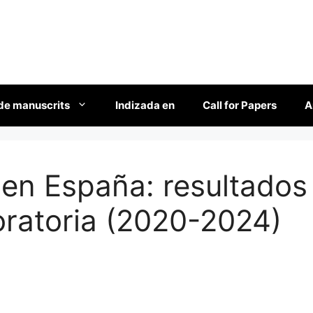
de manuscrits
Indizada en
Call for Papers
A
l en España: resultados
oratoria (2020-2024)