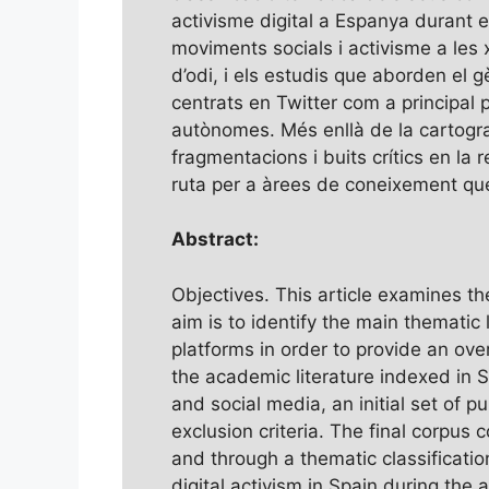
activisme digital a Espanya durant e
moviments socials i activisme a les x
d’odi, i els estudis que aborden el gè
centrats en Twitter com a principal 
autònomes. Més enllà de la cartograf
fragmentacions i buits crítics en la 
ruta per a àrees de coneixement q
Abstract:
Objectives. This article examines t
aim is to identify the main themati
platforms in order to provide an ove
the academic literature indexed in 
and social media, an initial set of 
exclusion criteria. The final corpus 
and through a thematic classificatio
digital activism in Spain during th