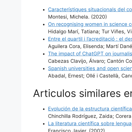
Característiques situacionals del 
Montesi, Michela. (2020)
On recognising women in science c
Hidalgo Marí, Tatiana; Tur Viñes, Vi
Entre el quartil i l’acreditació : e
Aguilera Cora, Elisenda; Martí Dan
The impact of ChatGPT on journalis
Cabezas Clavijo, Álvaro; Cantón Co
Spanish universities and open scienc
Abadal, Ernest; Ollé i Castellà, Can
Articulos similares 
Evolución de la estructura científi
Chinchilla Rodríguez, Zaida; Corera
La literatura científica sobre leng
Francisco Javier. (2002)