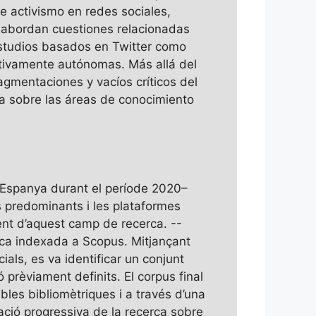
e activismo en redes sociales,
e abordan cuestiones relacionadas
estudios basados en Twitter como
ativamente autónomas. Más allá del
agmentaciones y vacíos críticos del
ta sobre las áreas de conocimiento
 a Espanya durant el període 2020–
cs predominants i les plataformes
cent d’aquest camp de recerca. --
mica indexada a Scopus. Mitjançant
ials, es va identificar un conjunt
ó prèviament definits. El corpus final
bles bibliomètriques i a través d’una
dació progressiva de la recerca sobre