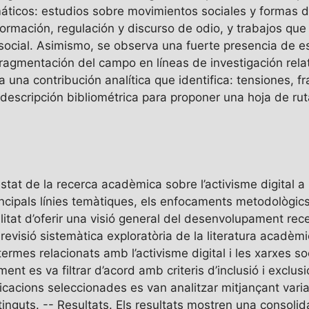
máticos: estudios sobre movimientos sociales y formas d
ormación, regulación y discurso de odio, y trabajos qu
 social. Asimismo, se observa una fuerte presencia de 
 fragmentación del campo en líneas de investigación rel
una contribución analítica que identifica: tensiones, fr
descripción bibliométrica para proponer una hoja de ru
estat de la recerca acadèmica sobre l’activisme digital
principals línies temàtiques, els enfocaments metodològi
litat d’oferir una visió general del desenvolupament re
revisió sistemàtica exploratòria de la literatura acadè
rmes relacionats amb l’activisme digital i les xarxes soc
ent es va filtrar d’acord amb criteris d’inclusió i exclusi
licacions seleccionades es van analitzar mitjançant varia
tinguts. -- Resultats. Els resultats mostren una consoli