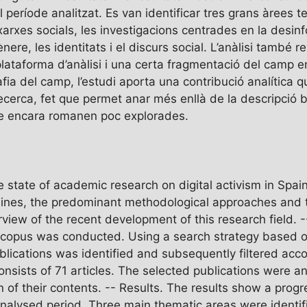
l període analitzat. Es van identificar tres grans àrees 
arxes socials, les investigacions centrades en la desinfo
nere, les identitats i el discurs social. L’anàlisi també 
plataforma d’anàlisi i una certa fragmentació del camp e
ia del camp, l’estudi aporta una contribució analítica qu
recerca, fet que permet anar més enllà de la descripció b
ue encara romanen poc explorades.
he state of academic research on digital activism in Spa
c lines, the predominant methodological approaches and t
rview of the recent development of this research field.
Scopus was conducted. Using a search strategy based on 
publications was identified and subsequently filtered acc
consists of 71 articles. The selected publications were a
n of their contents. -- Results. The results show a prog
e analysed period. Three main thematic areas were identi