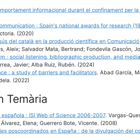
comportament informacional durant el confinament per la
ommunication : Spain's national awards for research (
ctoria. (2020)
l desús del català en la producció científica en Comunicac
és, Aleix; Salvador Mata, Bertrand; Fondevila Gascón, J
m : social listening, bibliographic production, and med
rrea, Javier; Alba Ruiz, Rubén. (2024)
e : a study of barriers and facilitators
. Abad García, M
dela. (2022)
en Temària
ca española : ISI Web of Science 2006-2007
. Vargas-Que
 Álvarez, Elena; Guerrero Bote, Vicente. (2008)
uajes poscoordinados en España : de la divulgación del c