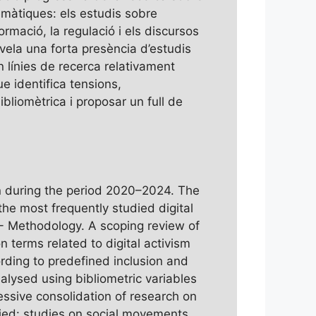
temàtiques: els estudis sobre
rmació, la regulació i els discursos
revela una forta presència d’estudis
n línies de recerca relativament
e identifica tensions,
ibliomètrica i proposar un full de
in during the period 2020–2024. The
he most frequently studied digital
 -- Methodology. A scoping review of
terms related to digital activism
ording to predefined inclusion and
nalysed using bibliometric variables
ressive consolidation of research on
fied: studies on social movements