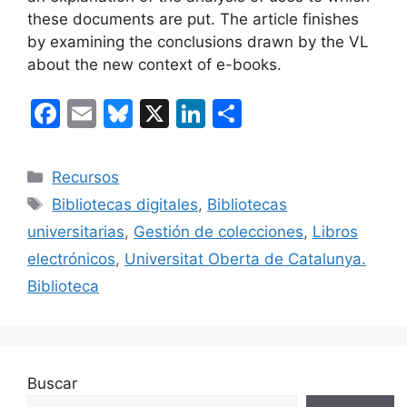
these documents are put. The article finishes
by examining the conclusions drawn by the VL
about the new context of e-books.
F
E
Bl
X
Li
C
a
m
u
n
o
c
ai
e
k
m
Categorías
Recursos
e
l
s
e
p
Etiquetas
Bibliotecas digitales
,
Bibliotecas
b
k
dI
ar
universitarias
,
Gestión de colecciones
,
Libros
o
y
n
tir
electrónicos
,
Universitat Oberta de Catalunya.
o
Biblioteca
k
Buscar