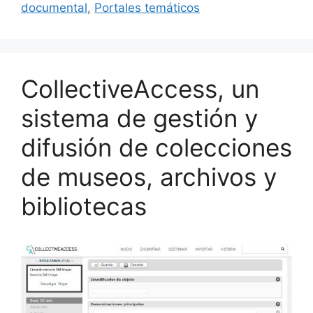
b
k
dI
ar
documental
,
Portales temáticos
o
y
n
tir
o
k
CollectiveAccess, un
sistema de gestión y
difusión de colecciones
de museos, archivos y
bibliotecas