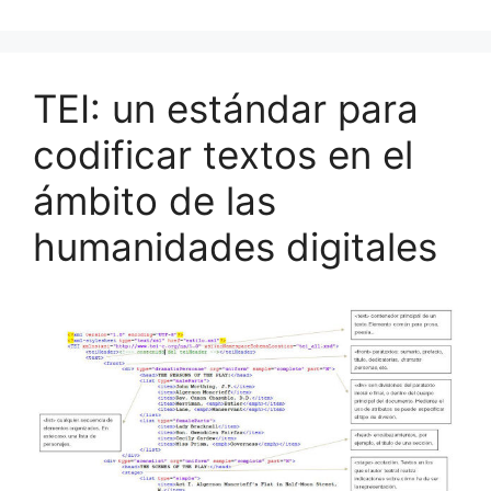
o
y
n
tir
o
k
TEI: un estándar para
codificar textos en el
ámbito de las
humanidades digitales