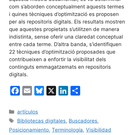
com s’aborden conceptualment aquests termes
i quines tècniques d’optimització es proposen
per als repositoris digitals. Els resultats mostren
que aquestes propietats s’utilitzen de manera
indistinta, sense oferir una claredat conceptual
entre cada terme. D’altra banda, s’identifiquen
22 tècniques d’optimització proposades que
contribueixen a enfortir la visibilitat dels
continguts emmagatzemats en repositoris
digitals.
F
E
Bl
X
Li
C
a
m
u
n
o
c
ai
e
k
m
Categorías
artículos
e
l
s
e
p
Etiquetas
Bibliotecas digitales
,
Buscadores
,
b
k
dI
ar
Posicionamiento
,
Terminología
,
Visibilidad