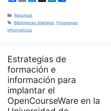
a
m
u
n
o
c
ai
e
k
m
Categorías
Recursos
e
l
s
e
p
Etiquetas
Bibliotecas digitales
,
Programas
b
k
dI
ar
informáticos
o
y
n
tir
o
k
Estrategias de
formación e
información para
implantar el
OpenCourseWare en la
Universidad de