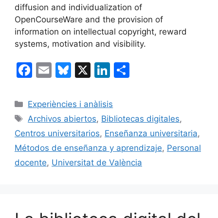
diffusion and individualization of
OpenCourseWare and the provision of
information on intellectual copyright, reward
systems, motivation and visibility.
F
E
Bl
X
Li
C
a
m
u
n
o
c
ai
e
k
m
Categorías
Experiències i anàlisis
e
l
s
e
p
Etiquetas
Archivos abiertos
,
Bibliotecas digitales
,
b
k
dI
ar
Centros universitarios
,
Enseñanza universitaria
,
o
y
n
tir
Métodos de enseñanza y aprendizaje
,
Personal
o
docente
,
Universitat de València
k