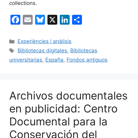
collections.
F
E
Bl
X
Li
C
a
m
u
n
o
c
ai
e
k
m
Categorías
Experiències i anàlisis
e
l
s
e
p
Etiquetas
Bibliotecas digitales
,
Bibliotecas
b
k
dI
ar
universitarias
,
España
,
Fondos antiguos
o
y
n
tir
o
k
Archivos documentales
en publicidad: Centro
Documental para la
Conservación del