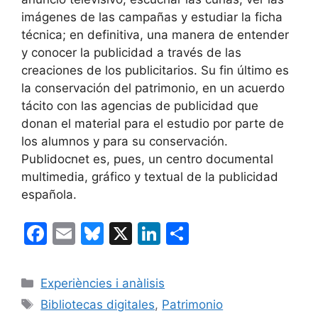
imágenes de las campañas y estudiar la ficha
técnica; en definitiva, una manera de entender
y conocer la publicidad a través de las
creaciones de los publicitarios. Su fin último es
la conservación del patrimonio, en un acuerdo
tácito con las agencias de publicidad que
donan el material para el estudio por parte de
los alumnos y para su conservación.
Publidocnet es, pues, un centro documental
multimedia, gráfico y textual de la publicidad
española.
F
E
Bl
X
Li
C
a
m
u
n
o
c
ai
e
k
m
Categorías
Experiències i anàlisis
e
l
s
e
p
Etiquetas
Bibliotecas digitales
,
Patrimonio