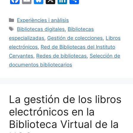
a
m
u
n
o
c
ai
e
k
m
Categorías
Experiències i anàlisis
e
l
s
e
p
Etiquetas
Bibliotecas digitales
,
Bibliotecas
b
k
dI
ar
especializadas
,
Gestión de colecciones
,
Libros
o
y
n
tir
electrónicos
,
Red de Bibliotecas del Instituto
o
Cervantes
,
Redes de bibliotecas
,
Selección de
k
documentos bibliotecarios
La gestión de los libros
electrónicos en la
Biblioteca Virtual de la