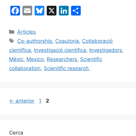
F
E
Bl
X
Li
C
a
m
u
n
o
c
ai
e
k
m
Categories
Articles
e
l
s
e
p
Etiquetes
Co-authorship
,
Coautoria
,
Col·laboració
b
k
dI
ar
científica
,
Investigació científica
,
Investigadors
,
o
y
n
te
Mèxic
,
Mexico
,
Researchers
,
Scientific
o
ix
collaboration
,
Scientific research
k
Pàgina
Pàgina
←
anterior
1
2
Cerca