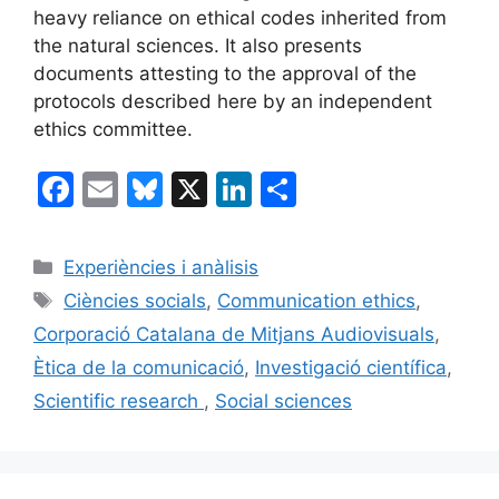
heavy reliance on ethical codes inherited from
the natural sciences. It also presents
documents attesting to the approval of the
protocols described here by an independent
ethics committee.
F
E
Bl
X
Li
C
a
m
u
n
o
c
ai
e
k
m
Categories
Experiències i anàlisis
e
l
s
e
p
Etiquetes
Ciències socials
,
Communication ethics
,
b
k
dI
ar
Corporació Catalana de Mitjans Audiovisuals
,
o
y
n
te
Ètica de la comunicació
,
Investigació científica
,
o
ix
Scientific research
,
Social sciences
k