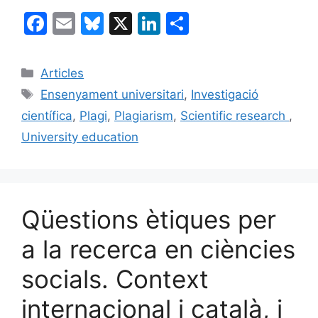
F
E
Bl
X
Li
C
a
m
u
n
o
c
ai
e
k
m
Categories
Articles
e
l
s
e
p
Etiquetes
Ensenyament universitari
,
Investigació
b
k
dI
ar
científica
,
Plagi
,
Plagiarism
,
Scientific research
,
o
y
n
te
University education
o
ix
k
Qüestions ètiques per
a la recerca en ciències
socials. Context
internacional i català, i