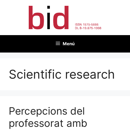
Vés
al
contingut
Menú
Scientific research
Percepcions del
professorat amb