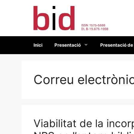
Vés
al
contingut
Inici
Presentació
Presentació de
Correu electròni
Viabilitat de la inco