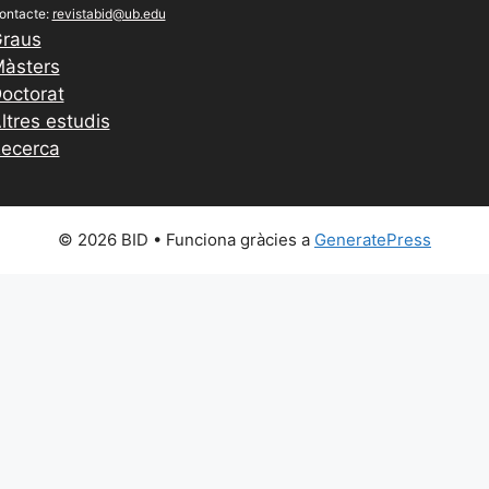
ontacte:
revistabid@ub.edu
raus
àsters
octorat
ltres estudis
ecerca
© 2026 BID
• Funciona gràcies a
GeneratePress