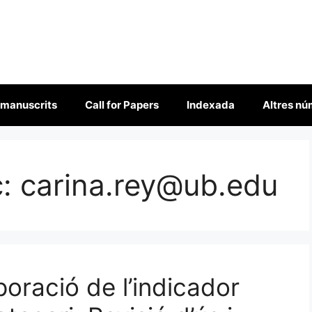
 manuscrits
Call for Papers
Indexada
Altres n
c:
carina.rey@ub.edu
rporació de l’indicador