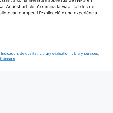
stant això, la literatura sobre l’ús de l’NPS en
a. Aquest article n’examina la viabilitat des de
bliotecari europeu i l’explicació d’una experiència
,
Indicadors de qualitat
,
Library evaluation
,
Library services
,
liotecaris