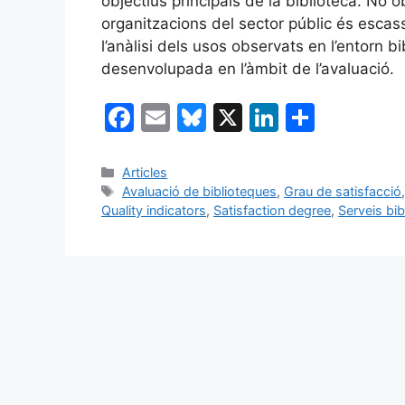
objectius principals de la biblioteca. No ob
organitzacions del sector públic és escass
l’anàlisi dels usos observats en l’entorn bi
desenvolupada en l’àmbit de l’avaluació.
F
E
Bl
X
Li
C
a
m
u
n
o
c
ai
e
k
m
Categories
Articles
Etiquetes
Avaluació de biblioteques
,
Grau de satisfacció
e
l
s
e
p
Quality indicators
,
Satisfaction degree
,
Serveis bib
b
k
dI
ar
o
y
n
te
o
ix
k