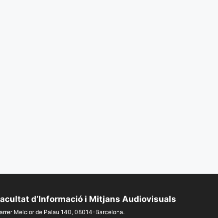
acultat d’Informació i Mitjans Audiovisuals
arrer Melcior de Palau 140, 08014-Barcelona.