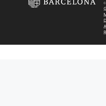
C
G
M
D
A
R