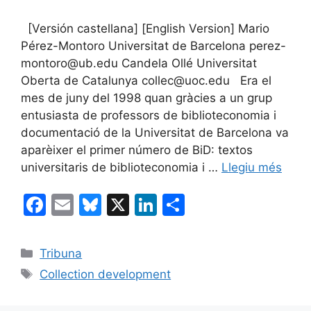
[Versión castellana] [English Version] Mario
Pérez-Montoro Universitat de Barcelona perez-
montoro@ub.edu Candela Ollé Universitat
Oberta de Catalunya collec@uoc.edu Era el
mes de juny del 1998 quan gràcies a un grup
entusiasta de professors de biblioteconomia i
documentació de la Universitat de Barcelona va
aparèixer el primer número de BiD: textos
universitaris de biblioteconomia i …
Llegiu més
F
E
Bl
X
Li
C
a
m
u
n
o
c
ai
e
k
m
Categories
Tribuna
e
l
s
e
p
Etiquetes
Collection development
b
k
dI
ar