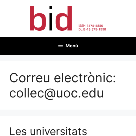
Vés
al
contingut
Menú
Correu electrònic:
collec@uoc.edu
Les universitats