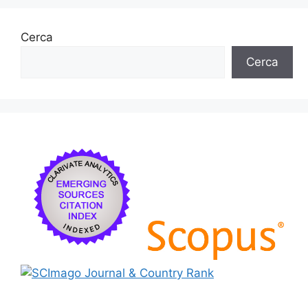
o
y
n
te
o
ix
Cerca
k
Cerca