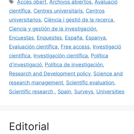
e
l
s
e
p
Etiquetes
Accés obert
,
Archivos abiertos
,
Avaluació
b
k
dI
ar
científica
,
Centres universitaris
,
Centros
o
y
n
te
universitarios
,
Ciència i gestió de la recerca
,
o
ix
Ciencia y gestión de la investigación
,
k
Encuestas
,
Enquestes
,
España
,
Espanya
,
Evaluación científica
,
Free access
,
Investigació
científica
,
Investigación científica
,
Política
d'investigació
,
Política de investigación
,
Research and Development policy
,
Science and
research management
,
Scientific evaluation
,
Scientific research
,
Spain
,
Surveys
,
Universities
Editorial