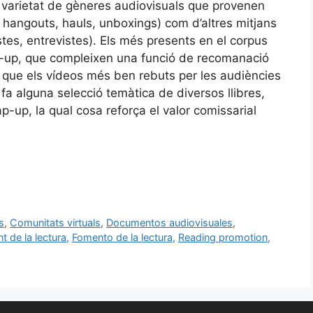
n varietat de gèneres audiovisuals que provenen
, hangouts, hauls, unboxings) com d’altres mitjans
tes, entrevistes). Els més presents en el corpus
wrap-up, que compleixen una funció de recomanació
n que els vídeos més ben rebuts per les audiències
 fa alguna selecció temàtica de diversos llibres,
ap-up, la qual cosa reforça el valor comissarial
s
,
Comunitats virtuals
,
Documentos audiovisuales
,
t de la lectura
,
Fomento de la lectura
,
Reading promotion
,