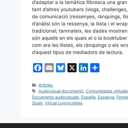
d’adaptar a la temàtica llibresca una gra
tant d’altres youtubers (vlogs, challenges
de comunicació (ressenyes, rànquings, llis
d’anàlisi són la ressenya, la llista i el 
tradicional; tanmateix, les dades mostre
són aquells en els quals el o la booktuber
com ara les llistes, els rànquings o els wr
d’aquest tipus de mediadors de lectura.
F
E
Bl
X
Li
C
a
m
u
n
o
c
ai
e
k
m
Categories
Articles
Etiquetes
Audiovisual documents
,
Comunidades virtuale
e
l
s
e
p
Documents audiovisuals
,
España
,
Espanya
,
Fomen
b
k
dI
ar
Spain
,
Virtual communities
o
y
n
te
o
ix