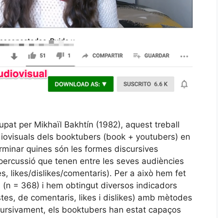
pat per Mikhaïl Bakhtín (1982), aquest treball
diovisuals dels booktubers (book + youtubers) en
rminar quines són les formes discursives
epercussió que tenen entre les seves audiències
s, likes/dislikes/comentaris). Per a això hem fet
 (n = 368) i hem obtingut diversos indicadors
stes, de comentaris, likes i dislikes) amb mètodes
scursivament, els booktubers han estat capaços