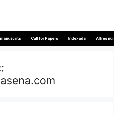
 manuscrits
Call for Papers
Indexada
Altres n
:
masena.com