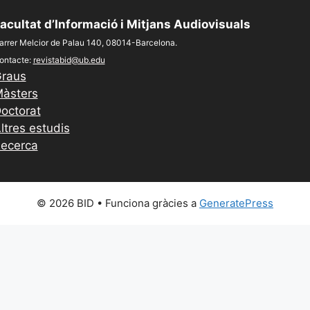
acultat d’Informació i Mitjans Audiovisuals
arrer Melcior de Palau 140, 08014-Barcelona.
ontacte:
revistabid@ub.edu
raus
àsters
octorat
ltres estudis
ecerca
© 2026 BID
• Funciona gràcies a
GeneratePress