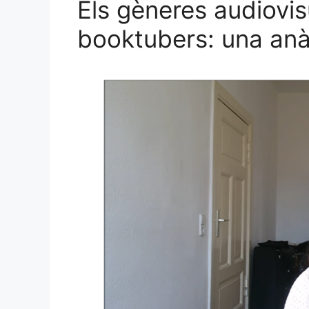
Els gèneres audiovis
booktubers: una anàl