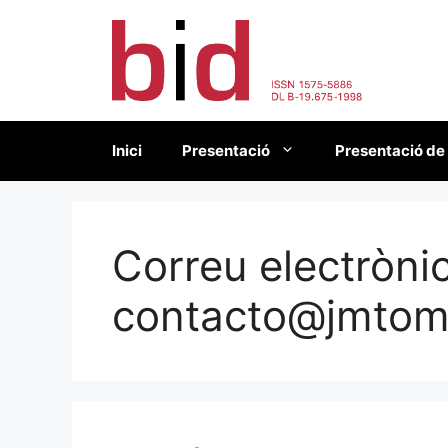
Vés
al
contingut
Inici
Presentació
Presentació de
Correu electrònic
contacto@jmto