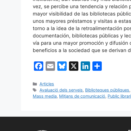
vez, se percibe una tendencia y relación
mayor visibilidad de las bibliotecas públi
unos mayores préstamos y visitas a estas.
torno a la idea de la retroalimentación pos
documentación, bibliotecas públicas y le
vía para una mayor promoción y difusión d
beneficios a la sociedad que se derivan d
F
E
Bl
X
Li
C
a
m
u
n
o
c
ai
e
k
m
Categories
Articles
Etiquetes
Avaluació dels serveis
,
Biblioteques públiques
e
l
s
e
p
Mass media
,
Mitjans de comunicació
,
Public librar
b
k
dI
ar
o
y
n
te
o
ix