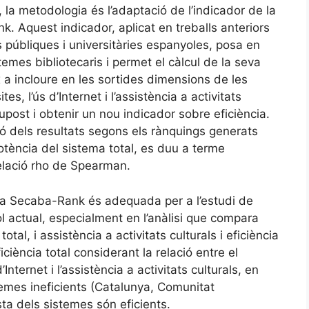
, la metodologia és l’adaptació de l’indicador de la
. Aquest indicador, aplicat en treballs anteriors
es públiques i universitàries espanyoles, posa en
stemes bibliotecaris i permet el càlcul de la seva
x a incloure en les sortides dimensions de les
es, l’ús d’Internet i l’assistència a activitats
upost i obtenir un nou indicador sobre eficiència.
ió dels resultats segons els rànquings generats
otència del sistema total, es duu a terme
relació rho de Spearman.
ia Secaba-Rank és adequada per a l’estudi de
rol actual, especialment en l’anàlisi que compara
 total, i assistència a activitats culturals i eficiència
ficiència total considerant la relació entre el
’Internet i l’assistència a activitats culturals, en
temes ineficients (Catalunya, Comunitat
sta dels sistemes són eficients.