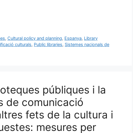
ues
,
Cultural policy and planning
,
Espanya
,
Library
nificació culturals
,
Public libraries
,
Sistemes nacionals de
lioteques públiques i la
ns de comunicació
tres fets de la cultura i
questes: mesures per