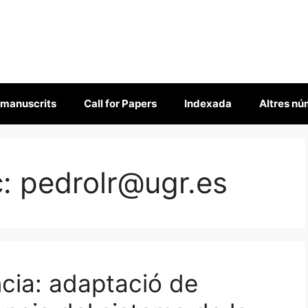
 manuscrits
Call for Papers
Indexada
Altres n
c:
pedrolr@ugr.es
ncia: adaptació de