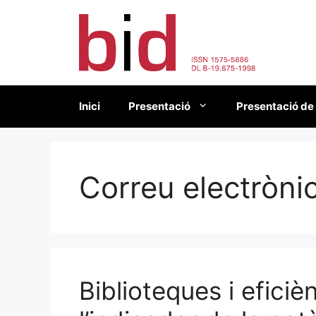
Vés
al
contingut
Inici
Presentació
Presentació de
Correu electròni
Biblioteques i eficiè