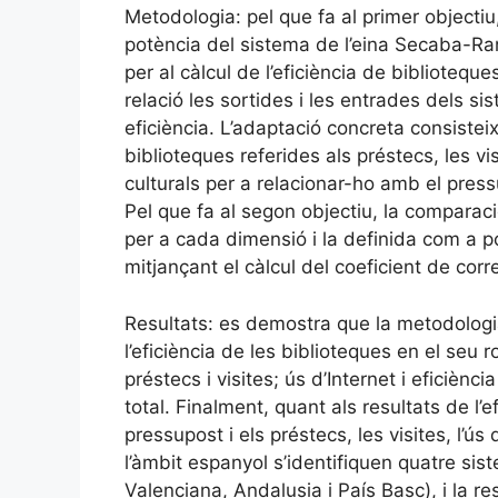
Metodologia: pel que fa al primer objectiu
potència del sistema de l’eina Secaba-Rank
per al càlcul de l’eficiència de bibliotequ
relació les sortides i les entrades dels si
eficiència. L’adaptació concreta consistei
biblioteques referides als préstecs, les visit
culturals per a relacionar-ho amb el press
Pel que fa al segon objectiu, la comparac
per a cada dimensió i la definida com a p
mitjançant el càlcul del coeficient de cor
Resultats: es demostra que la metodolog
l’eficiència de les biblioteques en el seu 
préstecs i visites; ús d’Internet i eficiència
total. Finalment, quant als resultats de l’e
pressupost i els préstecs, les visites, l’ús d
l’àmbit espanyol s’identifiquen quatre sis
Valenciana, Andalusia i País Basc), i la re