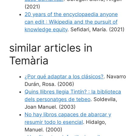
(2021)
20 years of the encyclopaedia anyone
can edit : Wikipedia and the pursuit of
knowledge equity
. Sefidari, María. (2021)
similar articles in
Temària
¿Por qué adaptar a los clásicos?
. Navarro
Durán, Rosa. (2006)
Quins llibres llegia Tintín? : la biblioteca
dels personatges de tebeo
. Soldevila,
Joan Manuel. (2003)
No hay libros capaces de abarcar y
resumir todo lo esencial
. Hidalgo,
Manuel. (2000)