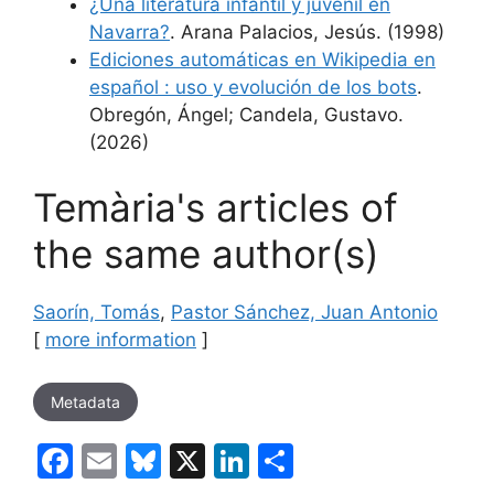
¿Una literatura infantil y juvenil en
Navarra?
. Arana Palacios, Jesús. (1998)
Ediciones automáticas en Wikipedia en
español : uso y evolución de los bots
.
Obregón, Ángel; Candela, Gustavo.
(2026)
Temària's articles of
the same author(s)
Saorín, Tomás
,
Pastor Sánchez, Juan Antonio
[
more information
]
Metadata
F
E
Bl
X
Li
S