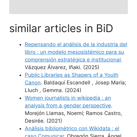
similar articles in BiD
Repensando el análisis de la industria del
libro : un modelo mesosistémico para su
comprensión estratégica e institucional
.
Vázquez Álvarez, Iñaki. (2025)
Public Libraries as Shapers of a Youth
Canon
. Baldaquí Escandell , Josep Maria;
Lluch , Gemma. (2024)
Women journalists in wikipedia : an
analysis from a gender perspective
.
Morejón Llamas, Noemí; Ramos Castro,
Desirée. (2021)
Análisis bibliométrico con Wikidata : el
caso Comunicar
. Obregón Sierra, Ángel.