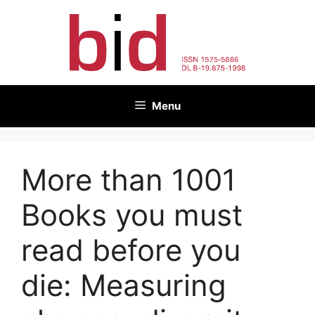
Skip
to
content
Menu
More than 1001
Books you must
read before you
die: Measuring