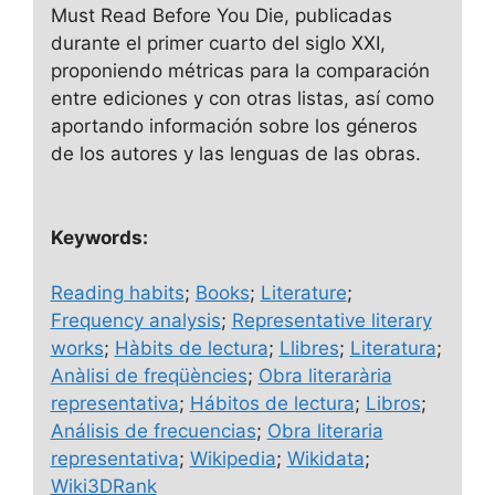
Must Read Before You Die, publicadas
durante el primer cuarto del siglo XXI,
proponiendo métricas para la comparación
entre ediciones y con otras listas, así como
aportando información sobre los géneros
de los autores y las lenguas de las obras.
Keywords:
Reading habits
;
Books
;
Literature
;
Frequency analysis
;
Representative literary
works
;
Hàbits de lectura
;
Llibres
;
Literatura
;
Anàlisi de freqüències
;
Obra literarària
representativa
;
Hábitos de lectura
;
Libros
;
Análisis de frecuencias
;
Obra literaria
representativa
;
Wikipedia
;
Wikidata
;
Wiki3DRank