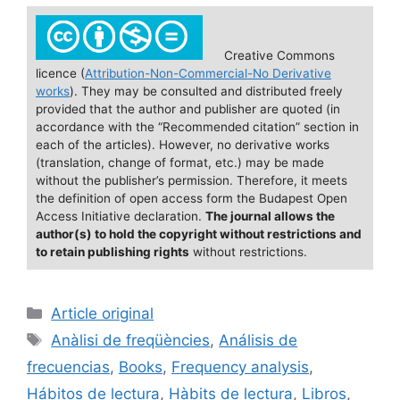
a
m
u
n
h
c
ai
e
k
ar
e
l
s
e
e
Creative Commons
licence (
Attribution-Non-Commercial-No Derivative
b
k
dI
works
). They may be consulted and distributed freely
o
y
n
provided that the author and publisher are quoted (in
accordance with the “Recommended citation” section in
o
each of the articles). However, no derivative works
(translation, change of format, etc.) may be made
k
without the publisher’s permission. Therefore, it meets
the definition of open access form the Budapest Open
Access Initiative declaration.
The journal allows the
author(s) to hold the copyright without restrictions and
to retain publishing rights
without restrictions.
Categories
Article original
Tags
Anàlisi de freqüències
,
Análisis de
frecuencias
,
Books
,
Frequency analysis
,
Hábitos de lectura
,
Hàbits de lectura
,
Libros
,